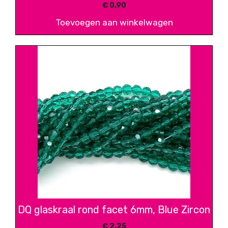
€
0,90
Toevoegen aan winkelwagen
DQ glaskraal rond facet 6mm, Blue Zircon
€
2,25