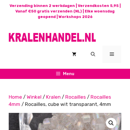
Ga
Verzending binnen 2 werkdagen | Verzendkosten 5,95 |
naar
Vanaf €50 gratis verzenden (NL) | Elke woensdag
geopend |
Workshops 2026
de
inhoud
Menu
Menu
Home
/
Winkel
/
Kralen
/
Rocailles
/
Rocailles
4mm
/ Rocailles, cube wit transparant, 4mm