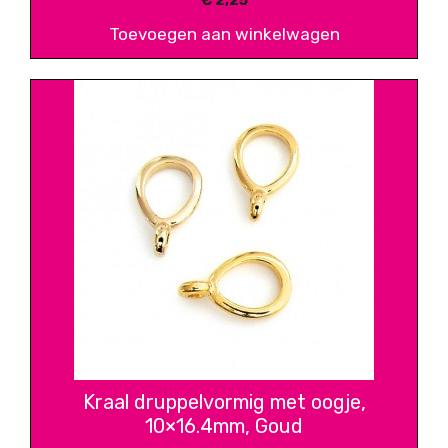
€
2,25
Toevoegen aan winkelwagen
Kraal druppelvormig met oogje,
10×16.4mm, Goud