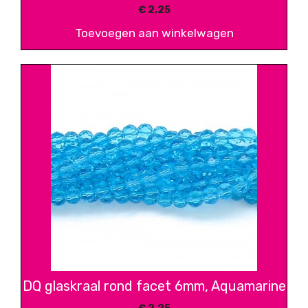
€
2,25
Toevoegen aan winkelwagen
DQ glaskraal rond facet 6mm, Aquamarine