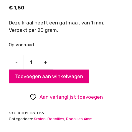
€
1,50
Deze kraal heeft een gatmaat van 1 mm.
Verpakt per 20 gram.
Op voorraad
-
+
Rocailles,
cube
Toevoegen aan winkelwagen
wit
transparant,
4mm
Aan verlanglijst toevoegen
aantal
SKU:
K001-08-013
Categorieën:
Kralen
,
Rocailles
,
Rocailles 4mm