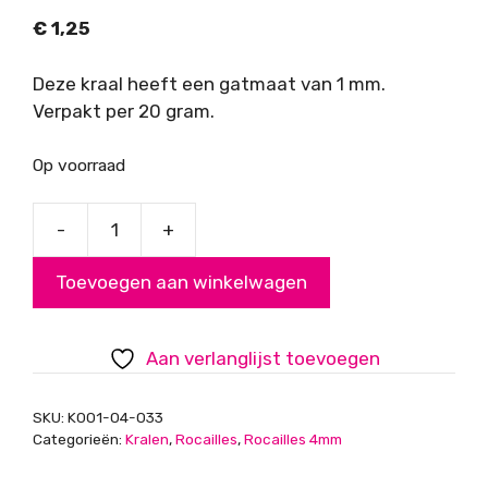
€
1,25
Deze kraal heeft een gatmaat van 1 mm.
Verpakt per 20 gram.
Op voorraad
-
+
Rocailles,
donker
Toevoegen aan winkelwagen
fuchsia,
4mm
aantal
Aan verlanglijst toevoegen
SKU:
K001-04-033
Categorieën:
Kralen
,
Rocailles
,
Rocailles 4mm