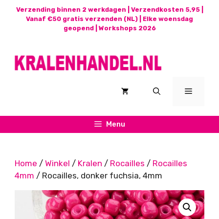
Ga
Verzending binnen 2 werkdagen | Verzendkosten 5,95 |
naar
Vanaf €50 gratis verzenden (NL) | Elke woensdag
geopend |
Workshops 2026
de
inhoud
Menu
Menu
Home
/
Winkel
/
Kralen
/
Rocailles
/
Rocailles
4mm
/ Rocailles, donker fuchsia, 4mm