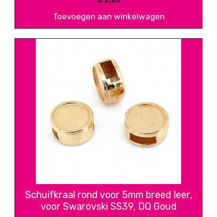
€
2,25
Toevoegen aan winkelwagen
Schuifkraal rond voor 5mm breed leer,
voor Swarovski SS39, DQ Goud