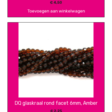
€
4,50
Toevoegen aan winkelwagen
DQ glaskraal rond facet 6mm, Amber
€
2,25