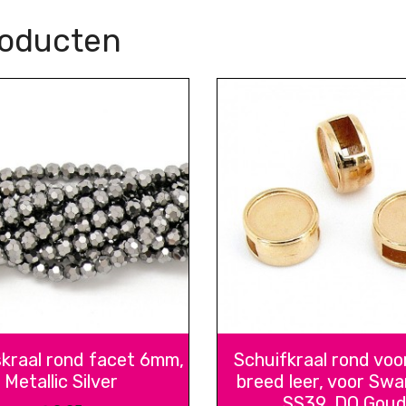
roducten
skraal rond facet 6mm,
Schuifkraal rond vo
Metallic Silver
breed leer, voor Swa
SS39, DQ Gou