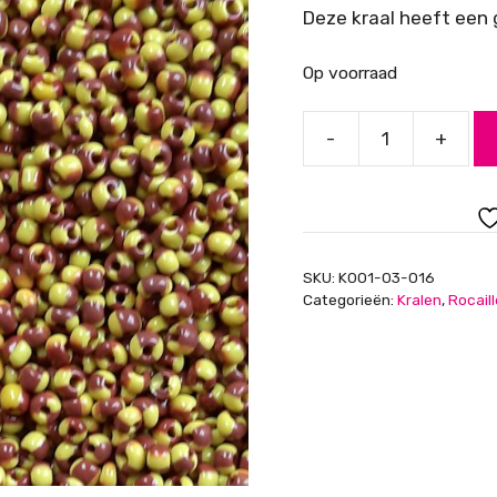
Deze kraal heeft een
Op voorraad
-
+
Rocailles,
geel-
bruin
gestreept,
2mm
SKU:
K001-03-016
aantal
Categorieën:
Kralen
,
Rocail