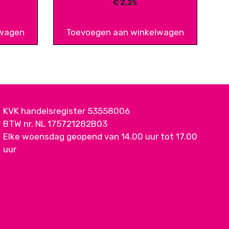
€
2,25
lwagen
Toevoegen aan winkelwagen
KVK handelsregister 53558006
BTW nr. NL 175721282B03
Elke woensdag geopend van 14.00 uur tot 17.00
uur