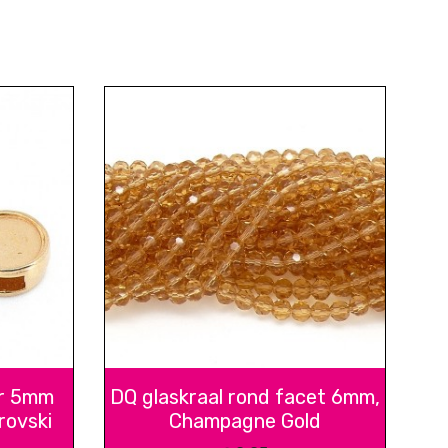
or 5mm
DQ glaskraal rond facet 6mm,
rovski
Champagne Gold
d