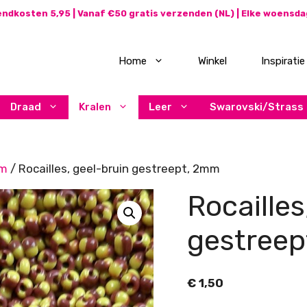
ndkosten 5,95 | Vanaf €50 gratis verzenden (NL) | Elke woensd
Home
Winkel
Inspiratie
Draad
Kralen
Leer
Swarovski/Strass
mm
/ Rocailles, geel-bruin gestreept, 2mm
Rocailles
gestree
€
1,50