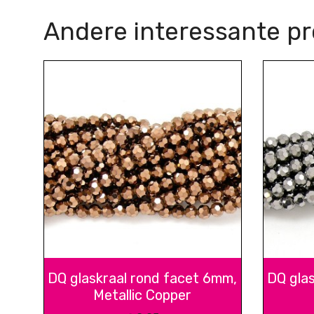
Andere interessante p
DQ glaskraal rond facet 6mm,
DQ gla
Metallic Copper