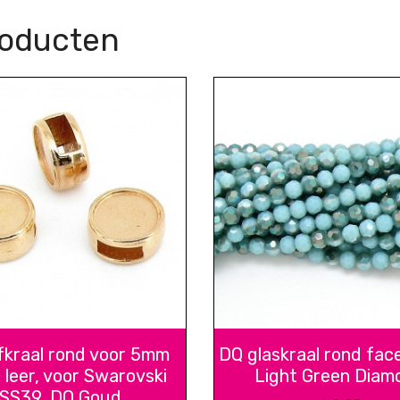
roducten
fkraal rond voor 5mm
DQ glaskraal rond fac
 leer, voor Swarovski
Light Green Diam
SS39, DQ Goud