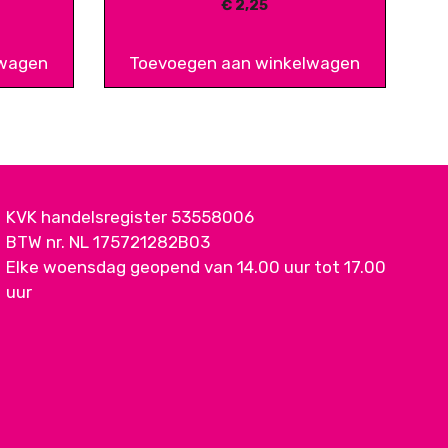
€
2,25
lwagen
Toevoegen aan winkelwagen
KVK handelsregister 53558006
BTW nr. NL 175721282B03
Elke woensdag geopend van 14.00 uur tot 17.00
uur