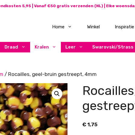
ndkosten 5,95 | Vanaf €50 gratis verzenden (NL) | Elke woensd
Home
Winkel
Inspiratie
Draad
Kralen
Leer
Swarovski/Strass
mm
/ Rocailles, geel-bruin gestreept, 4mm
Rocailles
gestree
€
1,75