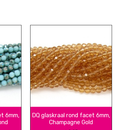
et 6mm,
DQ glaskraal rond facet 6mm,
ond
Champagne Gold