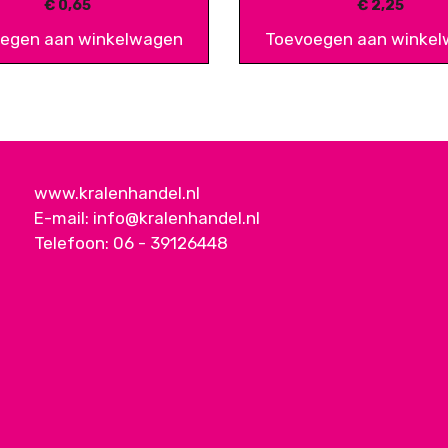
€
0,65
€
2,25
egen aan winkelwagen
Toevoegen aan winke
www.kralenhandel.nl
E-mail:
info@kralenhandel.nl
Telefoon:
06 - 39126448