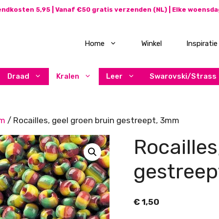
ndkosten 5,95 | Vanaf €50 gratis verzenden (NL) | Elke woensd
Home
Winkel
Inspiratie
Draad
Kralen
Leer
Swarovski/Strass
mm
/ Rocailles, geel groen bruin gestreept, 3mm
Rocailles
gestree
€
1,50