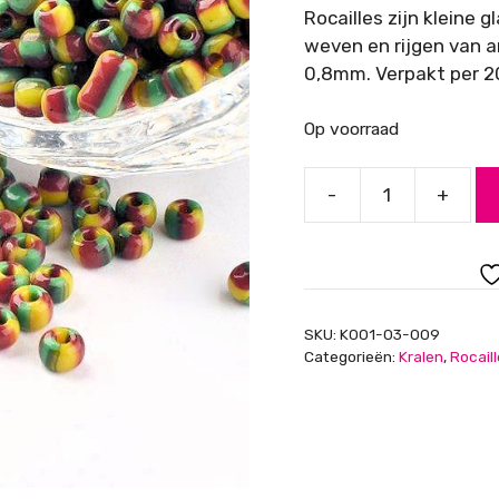
Rocailles zijn kleine 
weven en rijgen van 
0,8mm. Verpakt per 2
Op voorraad
-
+
Rocailles,
geel
groen
bruin
gestreept,
SKU:
K001-03-009
3mm
Categorieën:
Kralen
,
Rocail
aantal