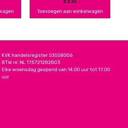
€
2,25
lwagen
Toevoegen aan winkelwagen
KVK handelsregister 53558006
BTW nr. NL 175721282B03
Elke woensdag geopend van 14.00 uur tot 17.00
uur