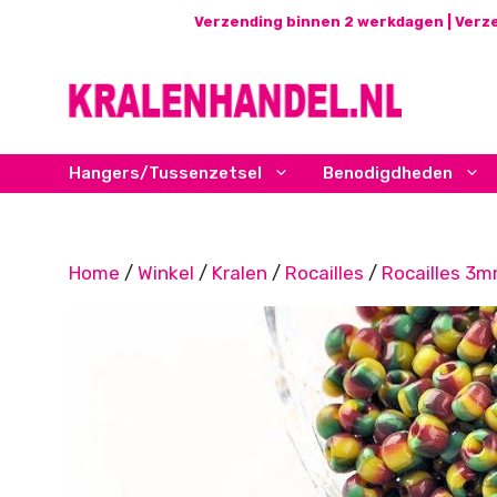
Ga
Verzending binnen 2 werkdagen | Verze
naar
de
inhoud
Hangers/Tussenzetsel
Benodigdheden
Home
/
Winkel
/
Kralen
/
Rocailles
/
Rocailles 3