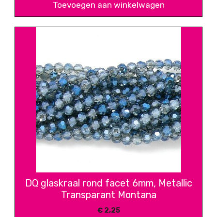
Toevoegen aan winkelwagen
DQ glaskraal rond facet 6mm, Metallic
Transparant Montana
€
2,25