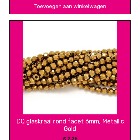
Toevoegen aan winkelwagen
DQ glaskraal rond facet 6mm, Metallic
Gold
€
2,25