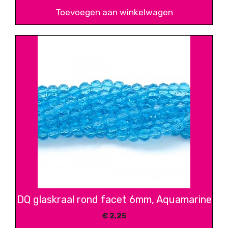
Toevoegen aan winkelwagen
DQ glaskraal rond facet 6mm, Aquamarine
€
2,25