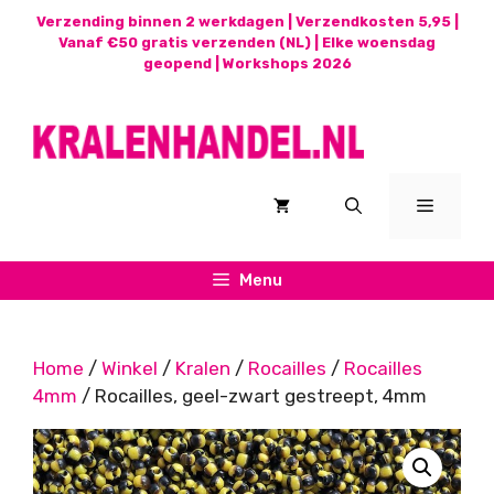
Ga
Verzending binnen 2 werkdagen | Verzendkosten 5,95 |
naar
Vanaf €50 gratis verzenden (NL) | Elke woensdag
geopend |
Workshops 2026
de
inhoud
Menu
Menu
Home
/
Winkel
/
Kralen
/
Rocailles
/
Rocailles
4mm
/ Rocailles, geel-zwart gestreept, 4mm