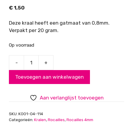
€
1,50
Deze kraal heeft een gatmaat van 0,8mm.
Verpakt per 20 gram.
Op voorraad
-
+
Rocailles,
geel-
Toevoegen aan winkelwagen
zwart
gestreept,
4mm
Aan verlanglijst toevoegen
aantal
SKU:
K001-04-114
Categorieën:
Kralen
,
Rocailles
,
Rocailles 4mm