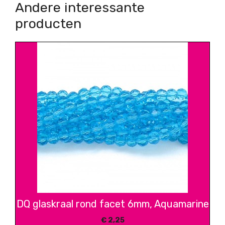
Andere interessante
producten
DQ glaskraal rond facet 6mm, Aquamarine
€
2,25