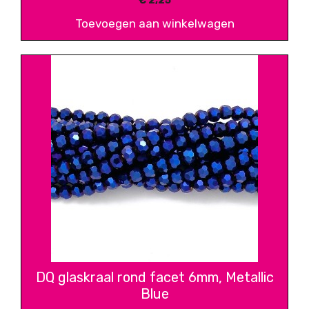
€
2,25
Toevoegen aan winkelwagen
DQ glaskraal rond facet 6mm, Metallic
Blue