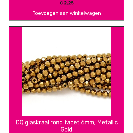
€
2,25
Toevoegen aan winkelwagen
DQ glaskraal rond facet 6mm, Metallic
Gold