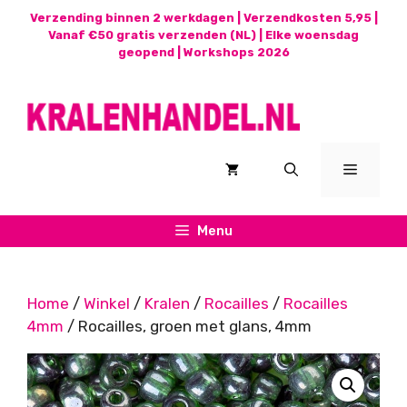
Ga
Verzending binnen 2 werkdagen | Verzendkosten 5,95 |
naar
Vanaf €50 gratis verzenden (NL) | Elke woensdag
geopend |
Workshops 2026
de
inhoud
Menu
Menu
Home
/
Winkel
/
Kralen
/
Rocailles
/
Rocailles
4mm
/ Rocailles, groen met glans, 4mm