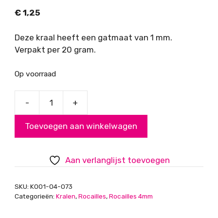
€
1,25
Deze kraal heeft een gatmaat van 1 mm.
Verpakt per 20 gram.
Op voorraad
-
+
Rocailles,
groen
Toevoegen aan winkelwagen
met
glans,
4mm
Aan verlanglijst toevoegen
aantal
SKU:
K001-04-073
Categorieën:
Kralen
,
Rocailles
,
Rocailles 4mm