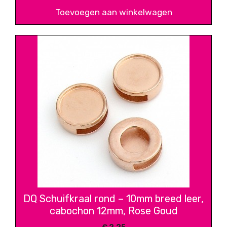
Toevoegen aan winkelwagen
DQ Schuifkraal rond – 10mm breed leer,
cabochon 12mm, Rose Goud