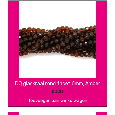
DQ glaskraal rond facet 6mm, Amber
€
2,25
Toevoegen aan winkelwagen