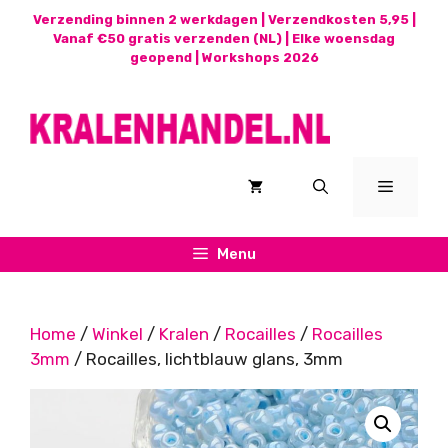
Ga
Verzending binnen 2 werkdagen | Verzendkosten 5,95 |
naar
Vanaf €50 gratis verzenden (NL) | Elke woensdag
geopend |
Workshops 2026
de
inhoud
Menu
Menu
Home
/
Winkel
/
Kralen
/
Rocailles
/
Rocailles
3mm
/ Rocailles, lichtblauw glans, 3mm