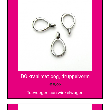
DQ kraal met oog, druppelvorm
€
0,65
Toevoegen aan winkelwagen