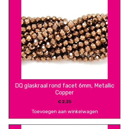
DQ glaskraal rond facet 6mm, Metallic
Copper
€
2,25
Toevoegen aan winkelwagen