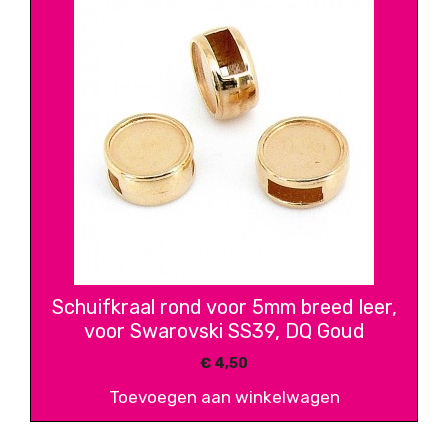
Schuifkraal rond voor 5mm breed leer,
voor Swarovski SS39, DQ Goud
€
4,50
Toevoegen aan winkelwagen