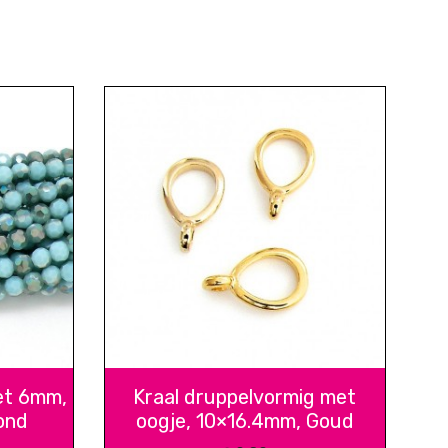
et 6mm,
Kraal druppelvormig met
ond
oogje, 10×16.4mm, Goud