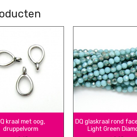
roducten
Q kraal met oog,
DQ glaskraal rond fac
druppelvorm
Light Green Diam