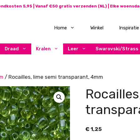
ndkosten 5,95 | Vanaf €50 gratis verzenden (NL) | Elke woensd
Home
Winkel
Inspiratie
Draad
Kralen
Leer
Swarovski/Strass
mm
/ Rocailles, lime semi transparant, 4mm
Rocailles
transpa
€
1,25