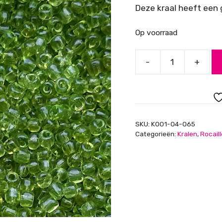
Deze kraal heeft een
Op voorraad
-
+
Rocailles,
lime
semi
transparant,
4mm
SKU:
K001-04-065
aantal
Categorieën:
Kralen
,
Rocail