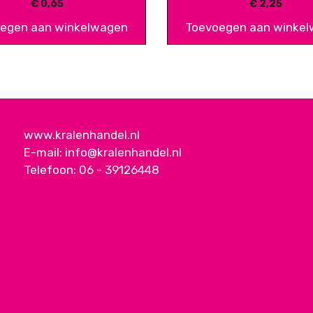
€
0,65
€
2,25
egen aan winkelwagen
Toevoegen aan winke
www.kralenhandel.nl
E-mail:
info@kralenhandel.nl
Telefoon:
06 - 39126448