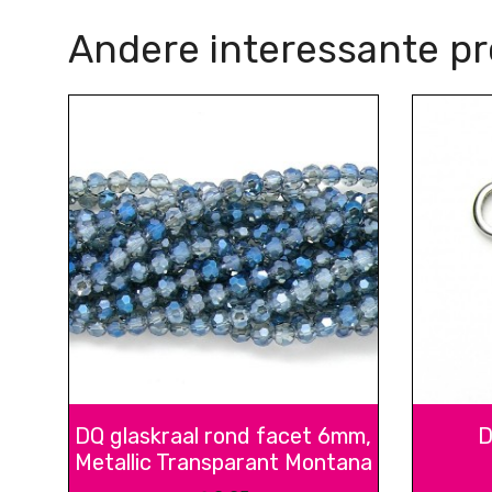
Andere interessante p
DQ glaskraal rond facet 6mm,
D
Metallic Transparant Montana