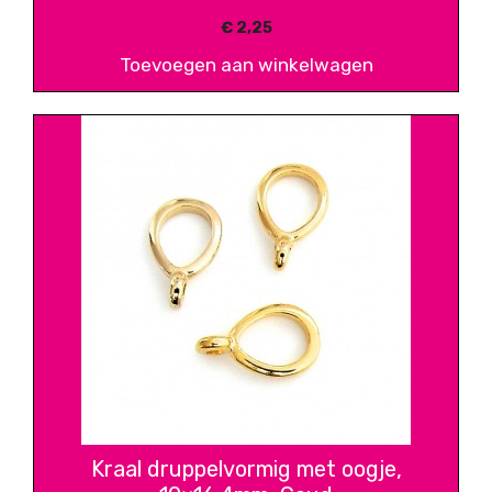
€
2,25
Toevoegen aan winkelwagen
Kraal druppelvormig met oogje,