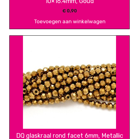
10×16.4mm, Goud
€
0,90
Toevoegen aan winkelwagen
DQ glaskraal rond facet 6mm, Metallic