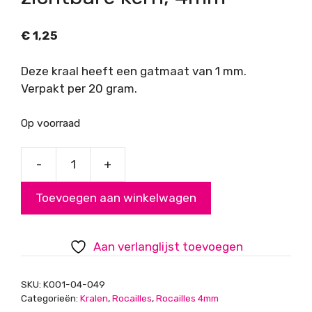
€
1,25
Deze kraal heeft een gatmaat van 1 mm.
Verpakt per 20 gram.
Op voorraad
-
+
Rocailles,
mat
Toevoegen aan winkelwagen
oranje
met
zichtbare
Aan verlanglijst toevoegen
kern,
4mm
SKU:
K001-04-049
aantal
Categorieën:
Kralen
,
Rocailles
,
Rocailles 4mm