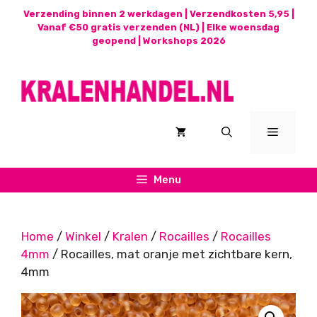
Ga
Verzending binnen 2 werkdagen | Verzendkosten 5,95 |
naar
Vanaf €50 gratis verzenden (NL) | Elke woensdag
geopend |
Workshops 2026
de
inhoud
Menu
Menu
Home
/
Winkel
/
Kralen
/
Rocailles
/
Rocailles
4mm
/ Rocailles, mat oranje met zichtbare kern,
4mm