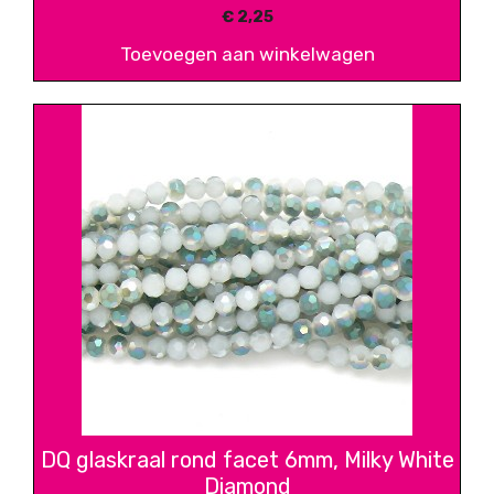
€
2,25
Toevoegen aan winkelwagen
DQ glaskraal rond facet 6mm, Milky White
Diamond