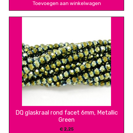
Toevoegen aan winkelwagen
DQ glaskraal rond facet 6mm, Metallic
Green
€
2,25