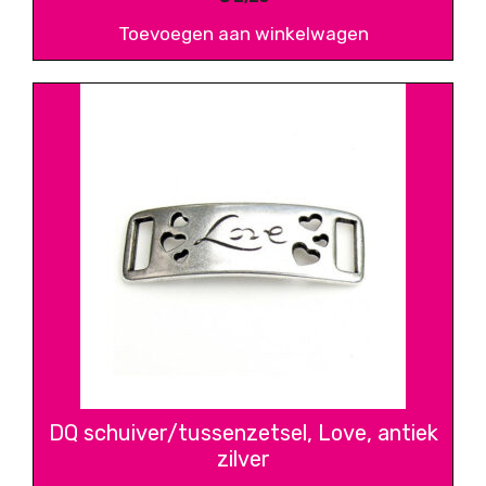
Toevoegen aan winkelwagen
DQ schuiver/tussenzetsel, Love, antiek
zilver