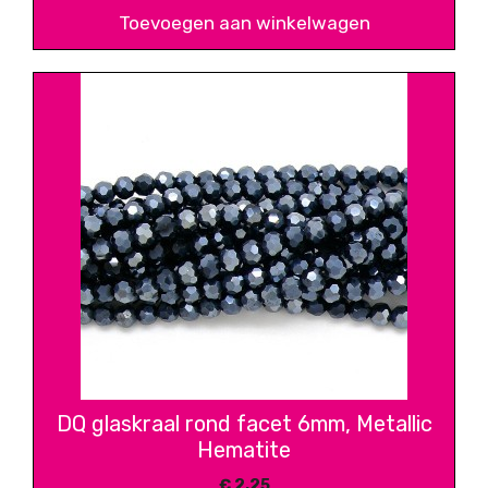
Toevoegen aan winkelwagen
DQ glaskraal rond facet 6mm, Metallic
Hematite
€
2,25