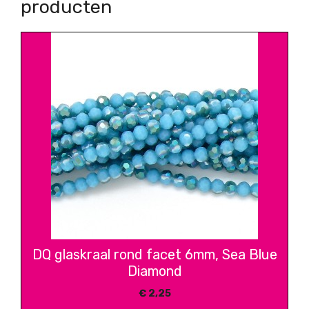
producten
DQ glaskraal rond facet 6mm, Sea Blue
Diamond
€
2,25