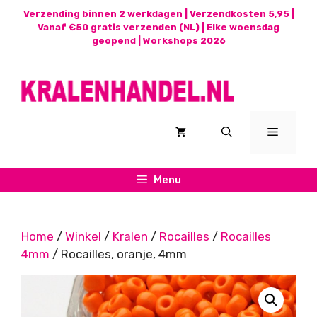
Ga
Verzending binnen 2 werkdagen | Verzendkosten 5,95 |
naar
Vanaf €50 gratis verzenden (NL) | Elke woensdag
geopend |
Workshops 2026
de
inhoud
Menu
Menu
Home
/
Winkel
/
Kralen
/
Rocailles
/
Rocailles
4mm
/ Rocailles, oranje, 4mm