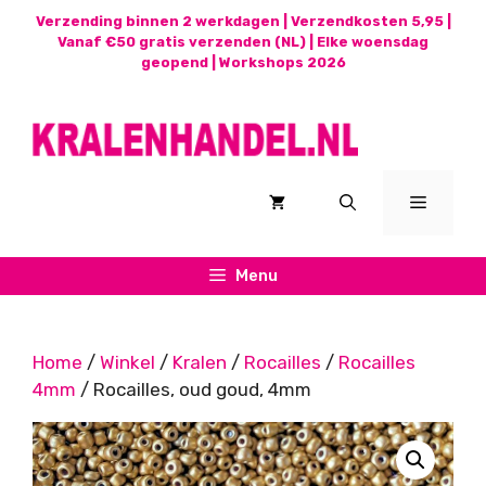
Ga
Verzending binnen 2 werkdagen | Verzendkosten 5,95 |
naar
Vanaf €50 gratis verzenden (NL) | Elke woensdag
geopend |
Workshops 2026
de
inhoud
Menu
Menu
Home
/
Winkel
/
Kralen
/
Rocailles
/
Rocailles
4mm
/ Rocailles, oud goud, 4mm