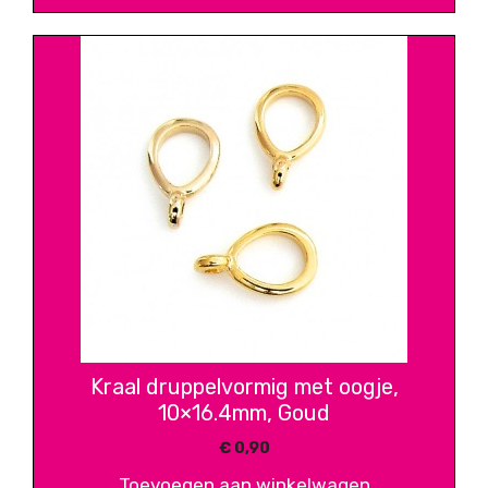
Kraal druppelvormig met oogje,
10×16.4mm, Goud
€
0,90
Toevoegen aan winkelwagen