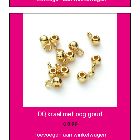
DQ kraal met oog goud
€
0,99
Toevoegen aan winkelwagen