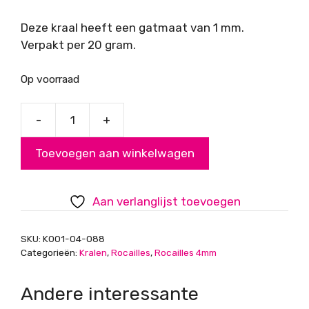
Deze kraal heeft een gatmaat van 1 mm.
Verpakt per 20 gram.
Op voorraad
-
+
Rocailles,
oud
Toevoegen aan winkelwagen
goud,
4mm
aantal
Aan verlanglijst toevoegen
SKU:
K001-04-088
Categorieën:
Kralen
,
Rocailles
,
Rocailles 4mm
Andere interessante