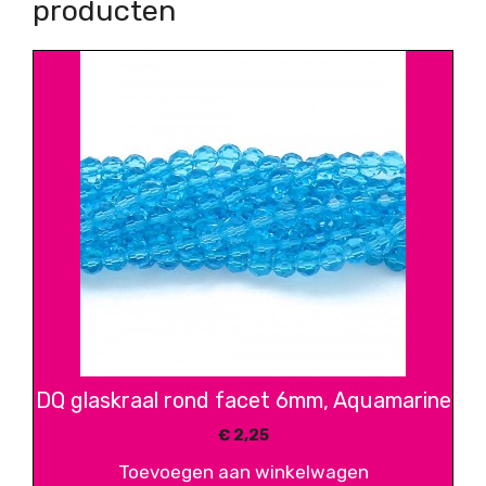
producten
DQ glaskraal rond facet 6mm, Aquamarine
€
2,25
Toevoegen aan winkelwagen