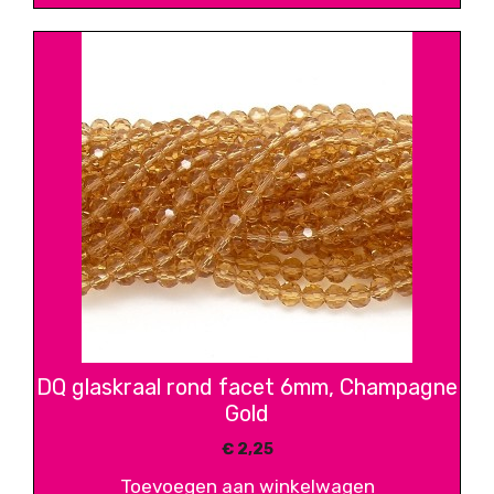
DQ glaskraal rond facet 6mm, Champagne
Gold
€
2,25
Toevoegen aan winkelwagen