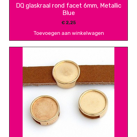
DQ glaskraal rond facet 6mm, Metallic
Blue
€
2,25
Toevoegen aan winkelwagen