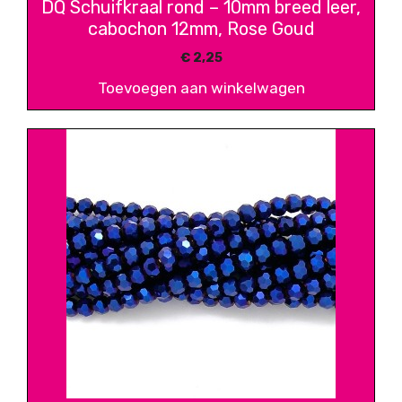
DQ Schuifkraal rond – 10mm breed leer,
cabochon 12mm, Rose Goud
€
2,25
Toevoegen aan winkelwagen