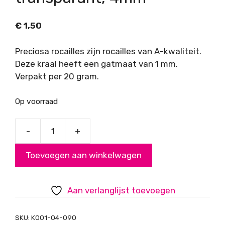
€
1,50
Preciosa rocailles zijn rocailles van A-kwaliteit.
Deze kraal heeft een gatmaat van 1 mm.
Verpakt per 20 gram.
Op voorraad
-
+
Rocailles,
Preciosa
Toevoegen aan winkelwagen
geel
transparant,
4mm
Aan verlanglijst toevoegen
aantal
SKU:
K001-04-090