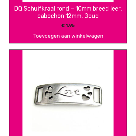
DQ Schuifkraal rond – 10mm breed leer,
cabochon 12mm, Goud
€
1,95
Toevoegen aan winkelwagen