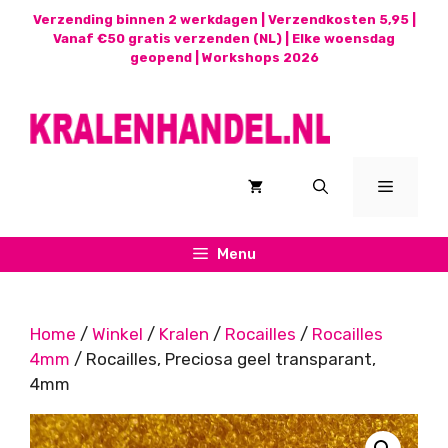
Ga
Verzending binnen 2 werkdagen | Verzendkosten 5,95 |
naar
Vanaf €50 gratis verzenden (NL) | Elke woensdag
geopend |
Workshops 2026
de
inhoud
Menu
Menu
Home
/
Winkel
/
Kralen
/
Rocailles
/
Rocailles
4mm
/ Rocailles, Preciosa geel transparant,
4mm