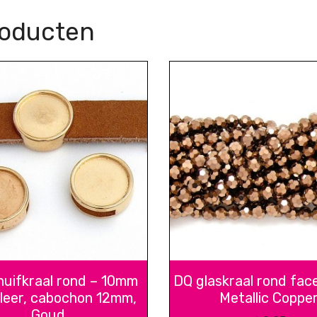
roducten
uifkraal rond – 10mm
DQ glaskraal rond fac
 leer, cabochon 12mm,
Metallic Coppe
Goud