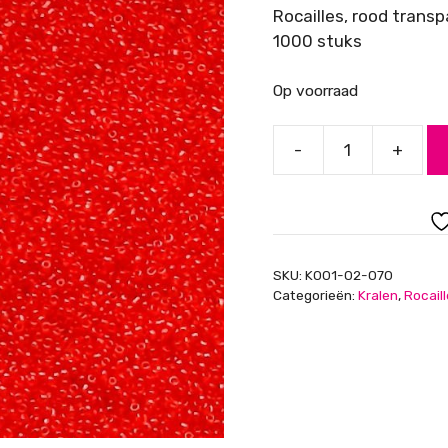
Rocailles, rood trans
1000 stuks
Op voorraad
-
+
Rocailles,
rood
transparant,
2mm
aantal
SKU:
K001-02-070
Categorieën:
Kralen
,
Rocail