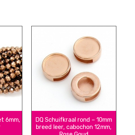
et 6mm,
DQ Schuifkraal rond – 10mm
r
breed leer, cabochon 12mm,
Rose Goud