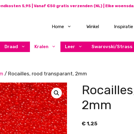
ndkosten 5,95 | Vanaf €50 gratis verzenden (NL) | Elke woensd
Home
Winkel
Inspiratie
Draad
Kralen
Leer
Swarovski/Strass
mm
/ Rocailles, rood transparant, 2mm
Rocailles
2mm
€
1,25