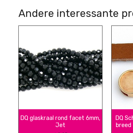
Andere interessante p
DQ glaskraal rond facet 6mm,
DQ Sch
Jet
breed