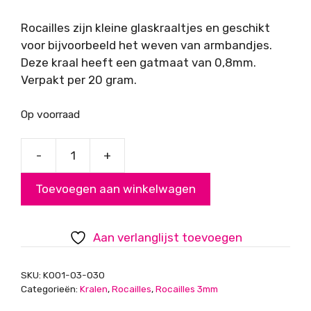
Rocailles zijn kleine glaskraaltjes en geschikt
voor bijvoorbeeld het weven van armbandjes.
Deze kraal heeft een gatmaat van 0,8mm.
Verpakt per 20 gram.
Op voorraad
-
+
Rocailles,
roze
Toevoegen aan winkelwagen
glans,
3mm
aantal
Aan verlanglijst toevoegen
SKU:
K001-03-030
Categorieën:
Kralen
,
Rocailles
,
Rocailles 3mm