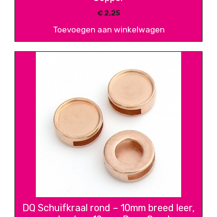
€
2,25
Toevoegen aan winkelwagen
DQ Schuifkraal rond – 10mm breed leer,