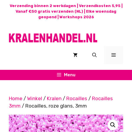
Ga
Verzending binnen 2 werkdagen | Verzendkosten 5,95 |
naar
Vanaf €50 gratis verzenden (NL) | Elke woensdag
geopend |
Workshops 2026
de
inhoud
Menu
Menu
Home
/
Winkel
/
Kralen
/
Rocailles
/
Rocailles
3mm
/ Rocailles, roze glans, 3mm