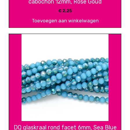
cabochon 12mm, Rose Goud
€
2,25
Toevoegen aan winkelwagen
DQ glaskraal rond facet 6mm, Sea Blue