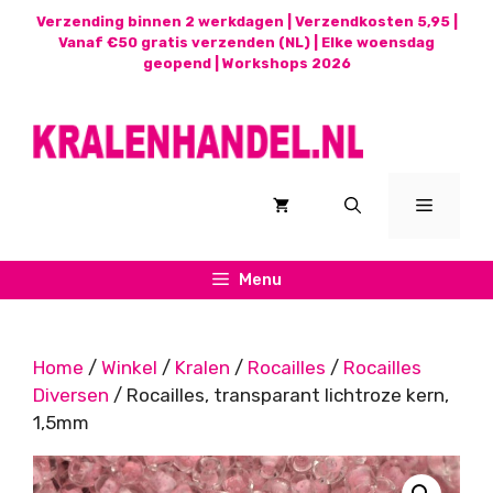
Ga
Verzending binnen 2 werkdagen | Verzendkosten 5,95 |
naar
Vanaf €50 gratis verzenden (NL) | Elke woensdag
geopend |
Workshops 2026
de
inhoud
Menu
Menu
Home
/
Winkel
/
Kralen
/
Rocailles
/
Rocailles
Diversen
/ Rocailles, transparant lichtroze kern,
1,5mm