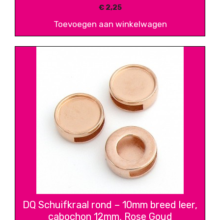
€
2,25
Toevoegen aan winkelwagen
DQ Schuifkraal rond – 10mm breed leer,
cabochon 12mm, Rose Goud