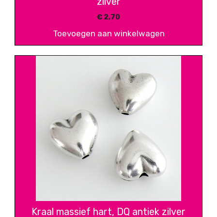
zilver
€
2,70
Toevoegen aan winkelwagen
Kraal massief hart, DQ antiek zilver