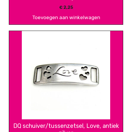
€
2,25
Toevoegen aan winkelwagen
DQ schuiver/tussenzetsel, Love, antiek