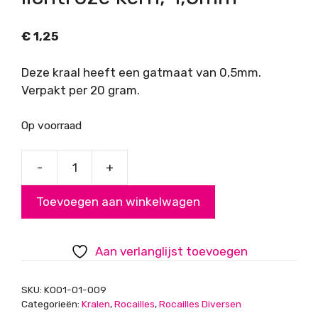
€
1,25
Deze kraal heeft een gatmaat van 0,5mm.
Verpakt per 20 gram.
Op voorraad
-
+
Rocailles,
transparant
Toevoegen aan winkelwagen
lichtroze
kern,
1,5mm
Aan verlanglijst toevoegen
aantal
SKU:
K001-01-009
Categorieën:
Kralen
,
Rocailles
,
Rocailles Diversen