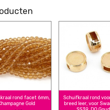
roducten
skraal rond facet 6mm,
Schuifkraal rond vo
Champagne Gold
breed leer, voor Swa
SS39, DQ Gou