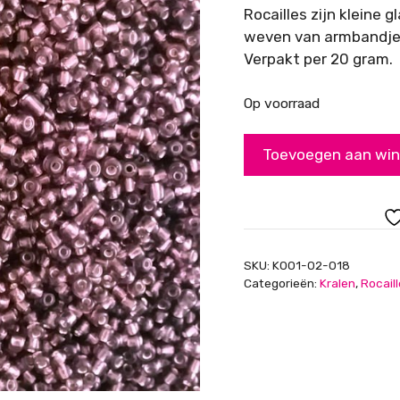
Rocailles zijn kleine 
weven van armbandjes
Verpakt per 20 gram.
Op voorraad
Rocailles,
Toevoegen aan wi
transparant
met
aubergine
paarse
kern,
SKU:
K001-02-018
2mm
Categorieën:
Kralen
,
Rocail
aantal