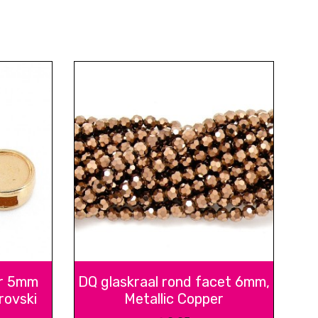
or 5mm
DQ glaskraal rond facet 6mm,
rovski
Metallic Copper
d