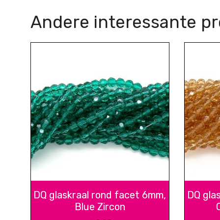
Andere interessante p
DQ glaskraal rond facet 6mm,
DQ gla
Blue Zircon