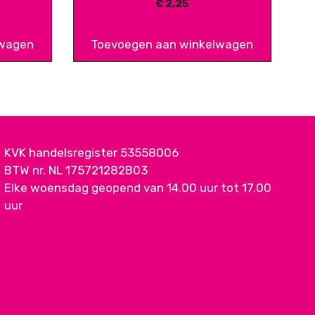
€
2,25
lwagen
Toevoegen aan winkelwagen
KVK handelsregister 53558006
BTW nr. NL 175721282B03
Elke woensdag geopend van 14.00 uur tot 17.00
uur