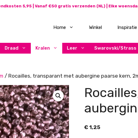
ndkosten 5,95 | Vanaf €50 gratis verzenden (NL) | Elke woensd
Home
Winkel
Inspiratie
Draad
Kralen
Leer
Swarovski/Strass
mm
/ Rocailles, transparant met aubergine paarse kern, 
Rocaille
aubergin
€
1,25