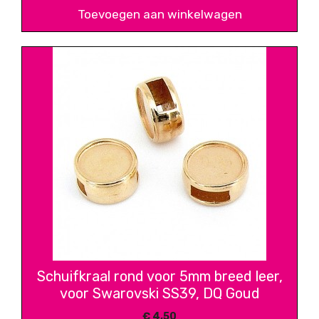
Toevoegen aan winkelwagen
Schuifkraal rond voor 5mm breed leer,
voor Swarovski SS39, DQ Goud
€
4,50