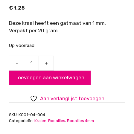
€
1,25
Deze kraal heeft een gatmaat van 1 mm.
Verpakt per 20 gram.
Op voorraad
-
+
Rocailles,
verkeersblauw,
Toevoegen aan winkelwagen
4mm
aantal
Aan verlanglijst toevoegen
SKU:
K001-04-004
Categorieën:
Kralen
,
Rocailles
,
Rocailles 4mm