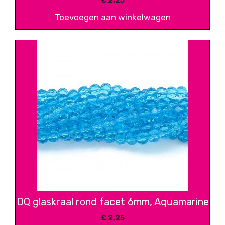
€
2,25
Toevoegen aan winkelwagen
DQ glaskraal rond facet 6mm, Aquamarine
€
2,25