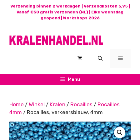
Ga
Verzending binnen 2 werkdagen | Verzendkosten 5,95 |
naar
Vanaf €50 gratis verzenden (NL) | Elke woensdag
geopend |
Workshops 2026
de
inhoud
Menu
Menu
Home
/
Winkel
/
Kralen
/
Rocailles
/
Rocailles
4mm
/ Rocailles, verkeersblauw, 4mm