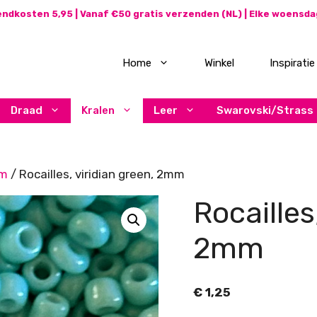
ndkosten 5,95 | Vanaf €50 gratis verzenden (NL) | Elke woensd
Home
Winkel
Inspiratie
Draad
Kralen
Leer
Swarovski/Strass
mm
/ Rocailles, viridian green, 2mm
Rocailles
2mm
€
1,25