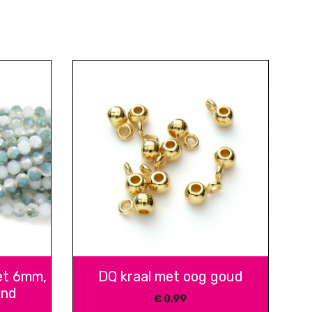
et 6mm,
DQ kraal met oog goud
ond
€
0,99