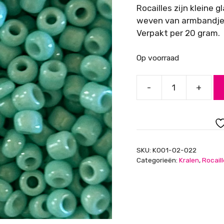
Rocailles zijn kleine 
weven van armbandjes
Verpakt per 20 gram.
Op voorraad
-
+
Rocailles,
viridian
green,
2mm
aantal
SKU:
K001-02-022
Categorieën:
Kralen
,
Rocail