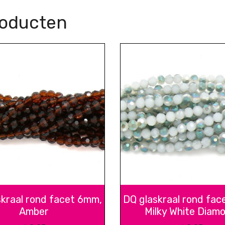
roducten
skraal rond facet 6mm,
DQ glaskraal rond fac
Amber
Milky White Diam