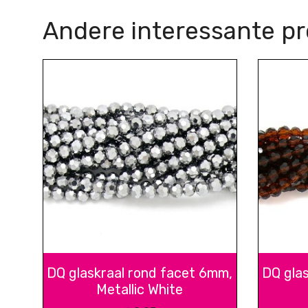
Andere interessante p
DQ glaskraal rond facet 6mm,
DQ gla
Metallic White