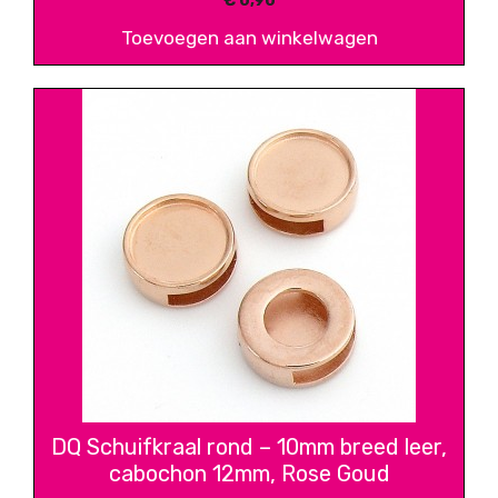
€
0,90
Toevoegen aan winkelwagen
DQ Schuifkraal rond – 10mm breed leer,
cabochon 12mm, Rose Goud