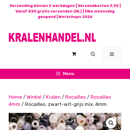
Ga
Verzending binnen 2 werkdagen | Verzendkosten 5,95 |
naar
Vanaf €50 gratis verzenden (NL) | Elke woensdag
geopend |
Workshops 2026
de
inhoud
Menu
Menu
Home
/
Winkel
/
Kralen
/
Rocailles
/
Rocailles
4mm
/ Rocailles, zwart-wit-grijs mix, 4mm