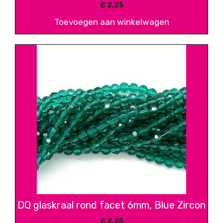
€
2,25
Toevoegen aan winkelwagen
DQ glaskraal rond facet 6mm, Blue Zircon
€
2,25