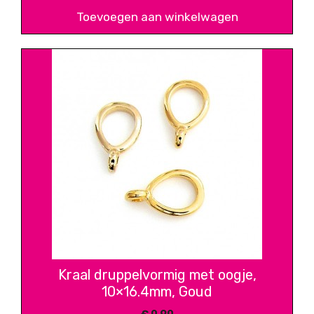
Toevoegen aan winkelwagen
Kraal druppelvormig met oogje,
10×16.4mm, Goud