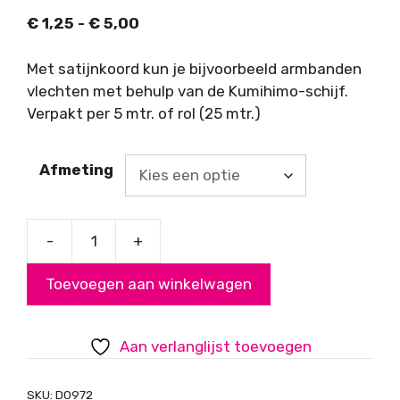
Prijsklasse:
€
1,25
-
€
5,00
€ 1,25
tot
Met satijnkoord kun je bijvoorbeeld armbanden
€ 5,00
vlechten met behulp van de Kumihimo-schijf.
Verpakt per 5 mtr. of rol (25 mtr.)
Afmeting
-
+
Satijnkoord,
fluorgroen,
Toevoegen aan winkelwagen
2mm
aantal
Aan verlanglijst toevoegen
SKU:
D0972