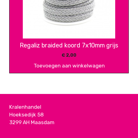
Regaliz braided koord 7x10mm grijs
€
2,00
Toevoegen aan winkelwagen
Kralenhandel
Hoeksedijk 58
3299 AH Maasdam