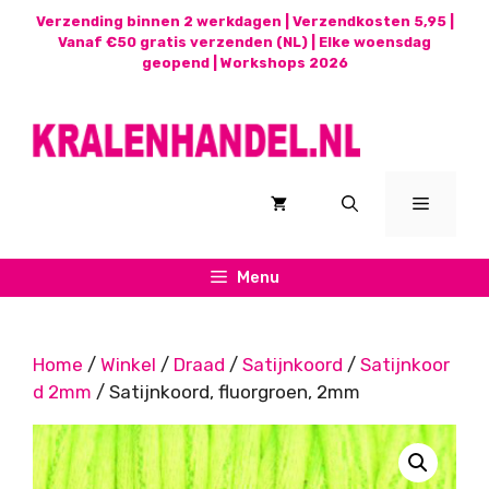
Ga
Verzending binnen 2 werkdagen | Verzendkosten 5,95 |
naar
Vanaf €50 gratis verzenden (NL) | Elke woensdag
geopend |
Workshops 2026
de
inhoud
Menu
Menu
Home
/
Winkel
/
Draad
/
Satijnkoord
/
Satijnkoor
d 2mm
/ Satijnkoord, fluorgroen, 2mm