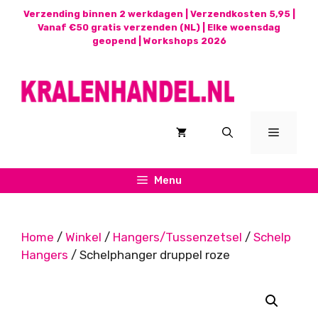
Ga
Verzending binnen 2 werkdagen | Verzendkosten 5,95 |
naar
Vanaf €50 gratis verzenden (NL) | Elke woensdag
geopend |
Workshops 2026
de
inhoud
Menu
Menu
Home
/
Winkel
/
Hangers/Tussenzetsel
/
Schelp
Hangers
/ Schelphanger druppel roze