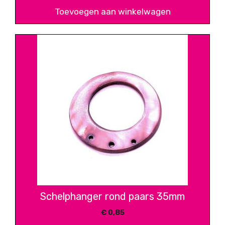
Toevoegen aan winkelwagen
Schelphanger rond paars 35mm
€
0,85