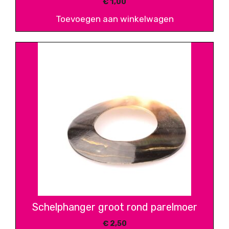
€
1,00
Toevoegen aan winkelwagen
Schelphanger groot rond parelmoer
€
2,50