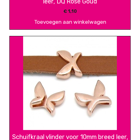
leer, DQ Rose Goud
€
1,10
Toevoegen aan winkelwagen
Schuifkraal vlinder voor 10mm breed leer,