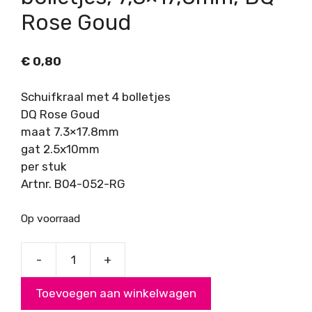
Rose Goud
€
0,80
Schuifkraal met 4 bolletjes
DQ Rose Goud
maat 7.3×17.8mm
gat 2.5x10mm
per stuk
Artnr. B04-052-RG
Op voorraad
-
+
Schuifkraal
met
Toevoegen aan winkelwagen
4