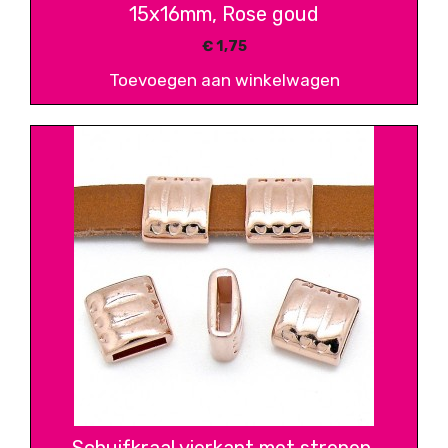
15x16mm, Rose goud
€
1,75
Toevoegen aan winkelwagen
Schuifkraal vierkant met strepen,