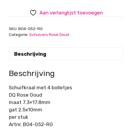
bolletjes,
7,3x17,8mm,
Aan verlanglijst toevoegen
DQ
Rose
SKU:
B04-052-RG
Goud
Categorie:
Schuivers Rosé Goud
aantal
Beschrijving
Beschrijving
Schuifkraal met 4 bolletjes
DQ Rose Goud
maat 7.3×17.8mm
gat 2.5x10mm
per stuk
Artnr. B04-052-RG