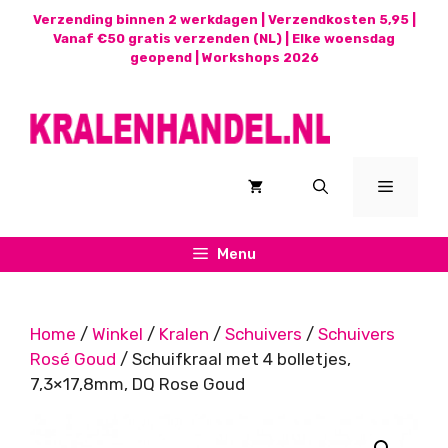
Ga
Verzending binnen 2 werkdagen | Verzendkosten 5,95 |
naar
Vanaf €50 gratis verzenden (NL) | Elke woensdag
geopend |
Workshops 2026
de
inhoud
Menu
Menu
Home
/
Winkel
/
Kralen
/
Schuivers
/
Schuivers
Rosé Goud
/ Schuifkraal met 4 bolletjes,
7,3×17,8mm, DQ Rose Goud