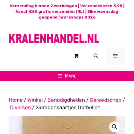
Ga
Verzending binnen 2 werkdagen | Verzendkosten 5,95 |
naar
Vanaf €50 gratis verzenden (NL) | Elke woensdag
geopend |
Workshops 2026
de
inhoud
Menu
Menu
Home
/
Winkel
/
Benodigdheden
/
Gereedschap
/
Diversen
/ Sieradenkaartjes Oorbellen