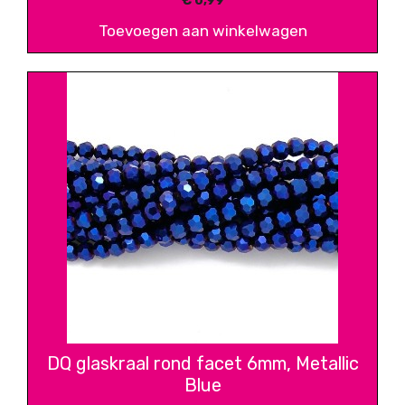
€
0,99
Toevoegen aan winkelwagen
DQ glaskraal rond facet 6mm, Metallic
Blue