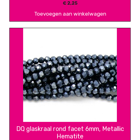
€
2,25
Toevoegen aan winkelwagen
DQ glaskraal rond facet 6mm, Metallic
Hematite