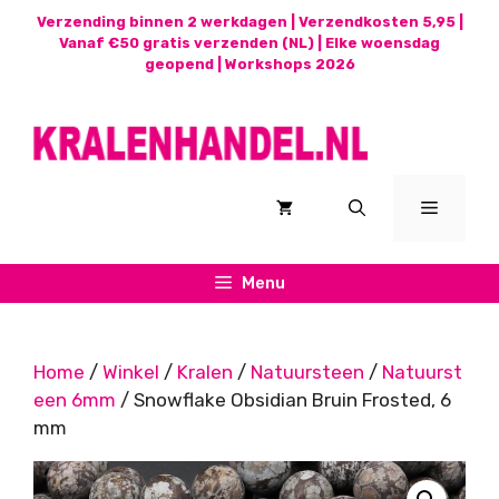
Ga
Verzending binnen 2 werkdagen | Verzendkosten 5,95 |
naar
Vanaf €50 gratis verzenden (NL) | Elke woensdag
geopend |
Workshops 2026
de
inhoud
Menu
Menu
Home
/
Winkel
/
Kralen
/
Natuursteen
/
Natuurst
een 6mm
/ Snowflake Obsidian Bruin Frosted, 6
mm