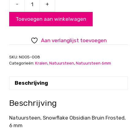
-
+
Snowflake
Obsidian
Toevoegen aan winkelwagen
Bruin
Frosted,
6
Aan verlanglijst toevoegen
mm
aantal
SKU:
N005-008
Categorieën:
Kralen
,
Natuursteen
,
Natuursteen 6mm
Beschrijving
Beschrijving
Natuursteen, Snowflake Obsidian Bruin Frosted,
6 mm