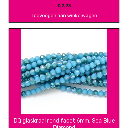
€
2,25
Toevoegen aan winkelwagen
DQ glaskraal rond facet 6mm, Sea Blue
Diamond