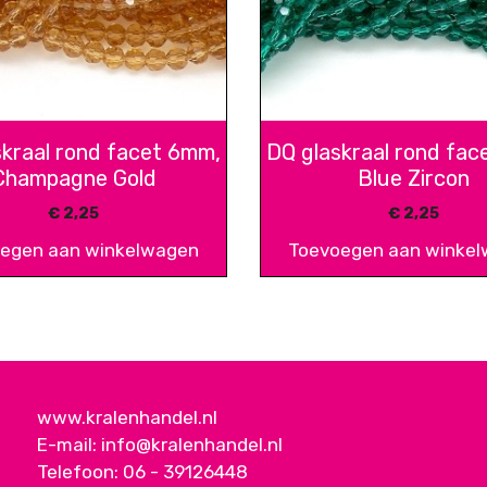
skraal rond facet 6mm,
DQ glaskraal rond fac
Champagne Gold
Blue Zircon
€
2,25
€
2,25
egen aan winkelwagen
Toevoegen aan winke
www.kralenhandel.nl
E-mail:
info@kralenhandel.nl
Telefoon:
06 - 39126448