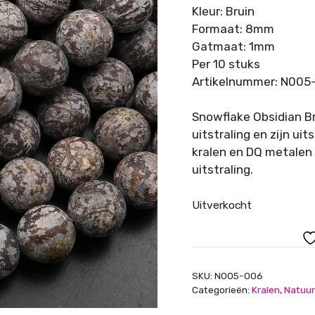
Kleur: Bruin
Formaat: 8mm
Gatmaat: 1mm
Per 10 stuks
Artikelnummer: N005
Snowflake Obsidian Br
uitstraling en zijn u
kralen en DQ metalen 
uitstraling.
Uitverkocht
SKU:
N005-006
Categorieën:
Kralen
,
Natuur