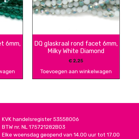
et 6mm,
DQ glaskraal rond facet 6mm,
Milky White Diamond
€
2,25
lwagen
Toevoegen aan winkelwagen
KVK handelsregister 53558006
BTW nr. NL 175721282B03
Elke woensdag geopend van 14.00 uur tot 17.00