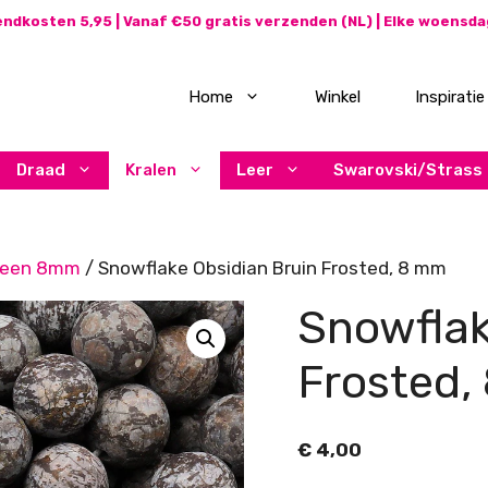
ndkosten 5,95 | Vanaf €50 gratis verzenden (NL) | Elke woensd
Home
Winkel
Inspiratie
Draad
Kralen
Leer
Swarovski/Strass
teen 8mm
/ Snowflake Obsidian Bruin Frosted, 8 mm
Snowflak
Frosted,
€
4,00