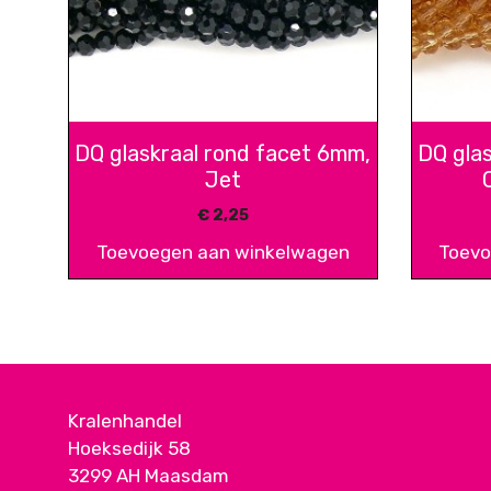
DQ glaskraal rond facet 6mm,
DQ gla
Jet
€
2,25
Toevoegen aan winkelwagen
Toevo
Kralenhandel
Hoeksedijk 58
3299 AH Maasdam