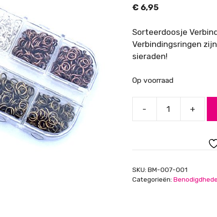
€
6,95
Sorteerdoosje Verbind
Verbindingsringen zij
sieraden!
Op voorraad
-
+
Soorteerdoosje
Verbindingsringen
Div.
Kleuren
5mm
SKU:
BM-007-001
aantal
Categorieën:
Benodigdhed