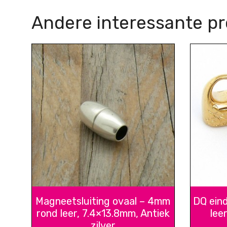
Andere interessante p
Magneetsluiting ovaal – 4mm
DQ ein
rond leer, 7.4×13.8mm, Antiek
lee
zilver