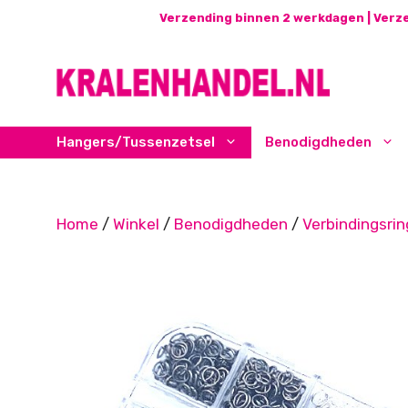
Ga
Verzending binnen 2 werkdagen | Verze
naar
de
inhoud
Hangers/Tussenzetsel
Benodigdheden
Home
/
Winkel
/
Benodigdheden
/
Verbindingsri