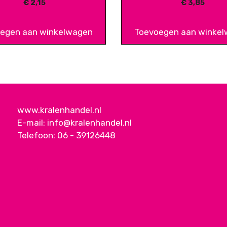
€
2,15
€
3,85
egen aan winkelwagen
Toevoegen aan winke
www.kralenhandel.nl
E-mail:
info@kralenhandel.nl
Telefoon:
06 - 39126448