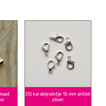
 maat
DQ karabijnslotje 15 mm antiek
ver
zilver