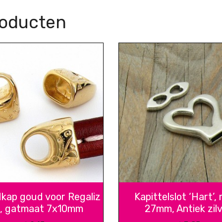
roducten
dkap goud voor Regaliz
Kapittelslot ‘Hart’,
r, gatmaat 7x10mm
27mm, Antiek zil