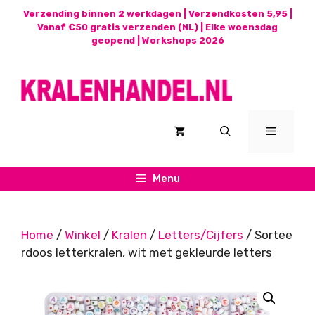
Ga
Verzending binnen 2 werkdagen | Verzendkosten 5,95 |
naar
Vanaf €50 gratis verzenden (NL) | Elke woensdag
geopend |
Workshops 2026
de
inhoud
Menu
Menu
Home
/
Winkel
/
Kralen
/
Letters/Cijfers
/ Sortee
rdoos letterkralen, wit met gekleurde letters