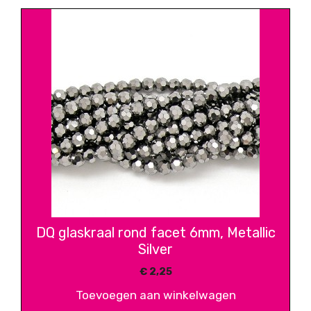
DQ glaskraal rond facet 6mm, Metallic
Silver
€
2,25
Toevoegen aan winkelwagen