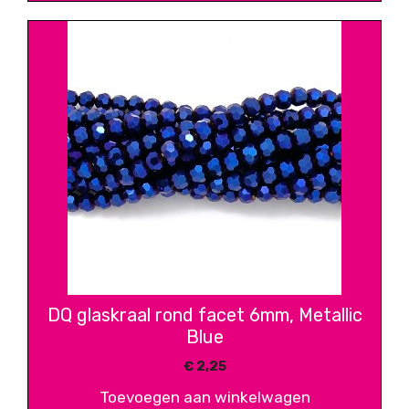
DQ glaskraal rond facet 6mm, Metallic
Blue
€
2,25
Toevoegen aan winkelwagen