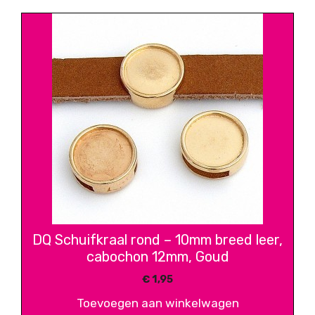
DQ Schuifkraal rond – 10mm breed leer,
cabochon 12mm, Goud
€
1,95
Toevoegen aan winkelwagen