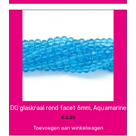
DQ glaskraal rond facet 6mm, Aquamarine
€
2,25
Toevoegen aan winkelwagen