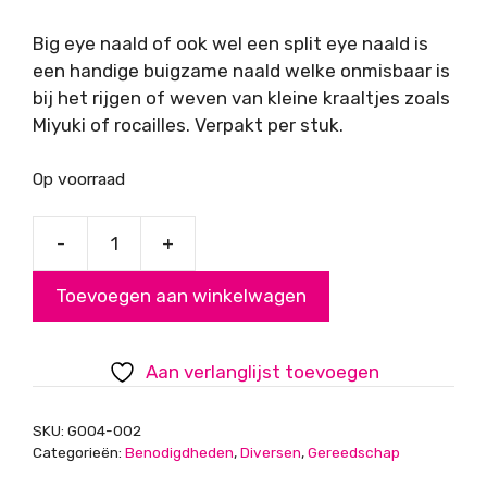
Big eye naald of ook wel een split eye naald is
een handige buigzame naald welke onmisbaar is
bij het rijgen of weven van kleine kraaltjes zoals
Miyuki of rocailles. Verpakt per stuk.
Op voorraad
-
+
Split
eye
Toevoegen aan winkelwagen
naald
75
mm
Aan verlanglijst toevoegen
aantal
SKU:
G004-002
Categorieën:
Benodigdheden
,
Diversen
,
Gereedschap