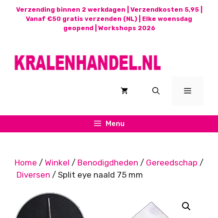
Ga
Verzending binnen 2 werkdagen | Verzendkosten 5,95 |
naar
Vanaf €50 gratis verzenden (NL) | Elke woensdag
geopend |
Workshops 2026
de
inhoud
Menu
Menu
Home
/
Winkel
/
Benodigdheden
/
Gereedschap
/
Diversen
/ Split eye naald 75 mm