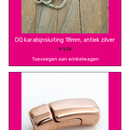
DQ karabijnsluiting 18mm, antiek zilver
€
1,25
Toevoegen aan winkelwagen