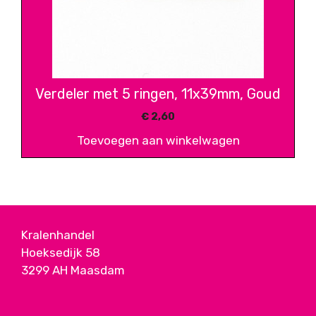
Verdeler met 5 ringen, 11x39mm, Goud
€
2,60
Toevoegen aan winkelwagen
Kralenhandel
Hoeksedijk 58
3299 AH Maasdam