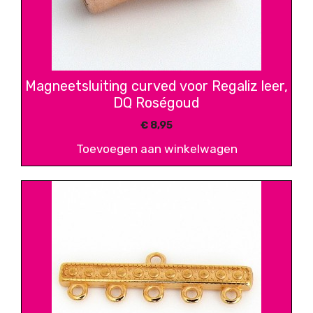
Magneetsluiting curved voor Regaliz leer,
DQ Roségoud
€
8,95
Toevoegen aan winkelwagen