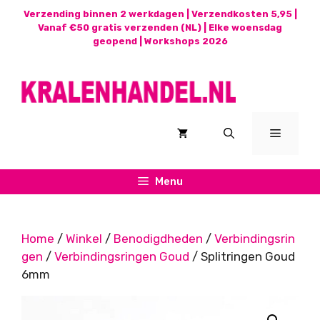
Ga
Verzending binnen 2 werkdagen | Verzendkosten 5,95 |
naar
Vanaf €50 gratis verzenden (NL) | Elke woensdag
geopend |
Workshops 2026
de
inhoud
Menu
Menu
Home
/
Winkel
/
Benodigdheden
/
Verbindingsrin
gen
/
Verbindingsringen Goud
/ Splitringen Goud
6mm