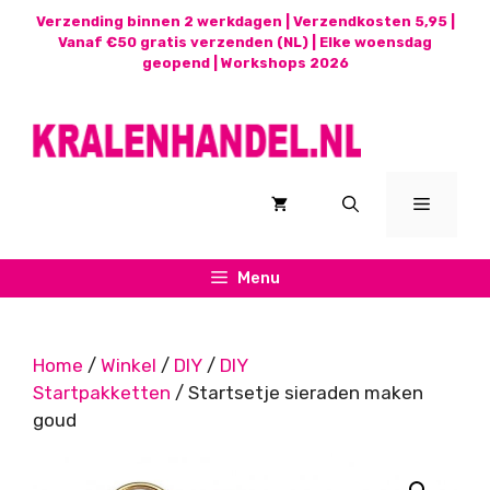
Ga
Verzending binnen 2 werkdagen | Verzendkosten 5,95 |
naar
Vanaf €50 gratis verzenden (NL) | Elke woensdag
geopend |
Workshops 2026
de
inhoud
Menu
Menu
Home
/
Winkel
/
DIY
/
DIY
Startpakketten
/ Startsetje sieraden maken
goud