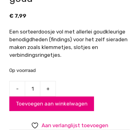
€
7,99
Een sorteerdoosje vol met allerlei goudkleurige
benodigdheden (findings) voor het zelf sieraden
maken zoals klemmetjes, slotjes en
verbindingsringetjes.
Op voorraad
-
+
Startsetje
sieraden
Toevoegen aan winkelwagen
maken
goud
aantal
Aan verlanglijst toevoegen