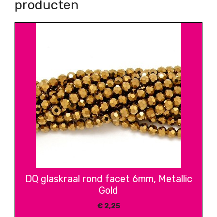
producten
DQ glaskraal rond facet 6mm, Metallic
Gold
€
2,25