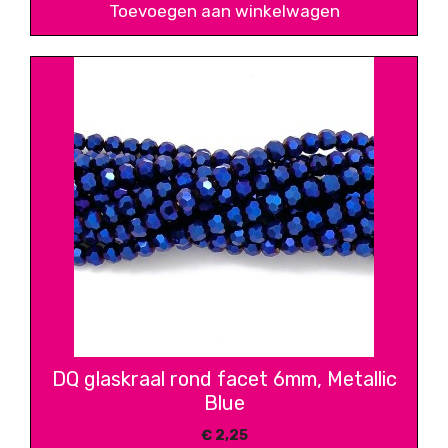
Toevoegen aan winkelwagen
DQ glaskraal rond facet 6mm, Metallic
Blue
€
2,25