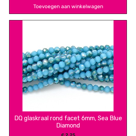
Toevoegen aan winkelwagen
DQ glaskraal rond facet 6mm, Sea Blue
Diamond
€
2,25