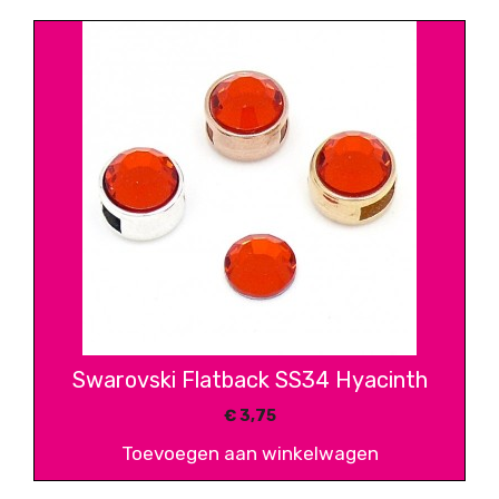
Swarovski Flatback SS34 Hyacinth
€
3,75
Toevoegen aan winkelwagen