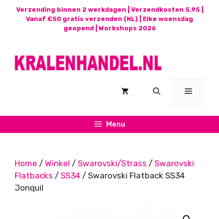
Ga
Verzending binnen 2 werkdagen | Verzendkosten 5,95 |
naar
Vanaf €50 gratis verzenden (NL) | Elke woensdag
geopend |
Workshops 2026
de
inhoud
Menu
Menu
Home
/
Winkel
/
Swarovski/Strass
/
Swarovski
Flatbacks
/
SS34
/ Swarovski Flatback SS34
Jonquil