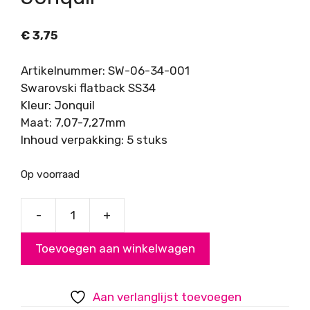
€
3,75
Artikelnummer: SW-06-34-001
Swarovski flatback SS34
Kleur: Jonquil
Maat: 7,07-7,27mm
Inhoud verpakking: 5 stuks
Op voorraad
-
+
Swarovski
Flatback
Toevoegen aan winkelwagen
SS34
Jonquil
aantal
Aan verlanglijst toevoegen