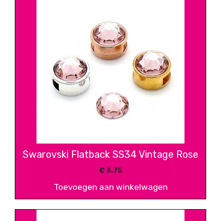
Swarovski Flatback SS34 Vintage Rose
€
3,75
Toevoegen aan winkelwagen