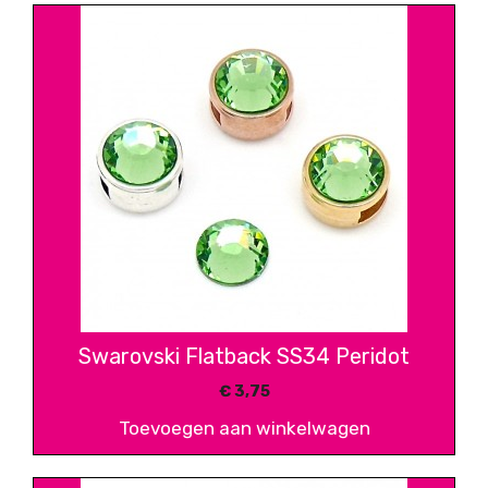
Swarovski Flatback SS34 Peridot
€
3,75
Toevoegen aan winkelwagen