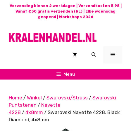
Ga
Verzending binnen 2 werkdagen | Verzendkosten 5,95 |
naar
Vanaf €50 gratis verzenden (NL) | Elke woensdag
geopend |
Workshops 2026
de
inhoud
Menu
Menu
Home
/
Winkel
/
Swarovski/Strass
/
Swarovski
Puntstenen
/
Navette
4228
/
4x8mm
/ Swarovski Navette 4228, Black
Diamond, 4x8mm