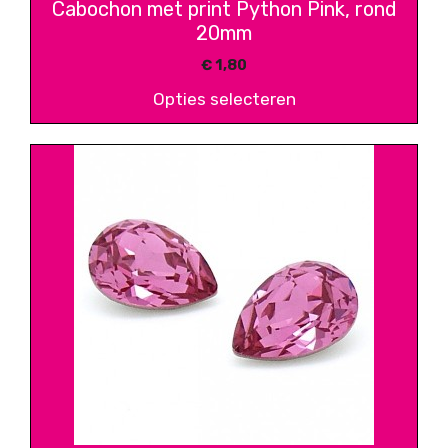
Cabochon met print Python Pink, rond
20mm
€
1,80
Opties selecteren