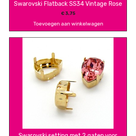
Swarovski Flatback SS34 Vintage Rose
€
3,75
Toevoegen aan winkelwagen
Swarovski setting met 2 gaten voor