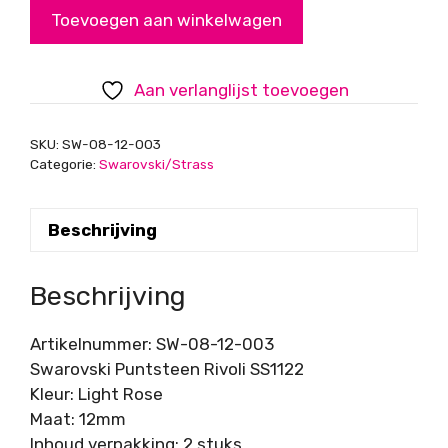
Puntsteen
Toevoegen aan winkelwagen
Rivoli
SS1122
Light
Aan verlanglijst toevoegen
Rose
12mm
SKU:
SW-08-12-003
aantal
Categorie:
Swarovski/Strass
Beschrijving
Beschrijving
Artikelnummer: SW-08-12-003
Swarovski Puntsteen Rivoli SS1122
Kleur: Light Rose
Maat: 12mm
Inhoud verpakking: 2 stuks