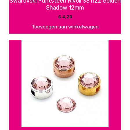
Swarovski Puntsteen Rivoli SS1122 Golden
Shadow 12mm
€
4,20
Toevoegen aan winkelwagen