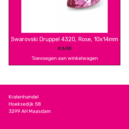
Swarovski Druppel 4320, Rose, 10x14mm
€
6,50
Toevoegen aan winkelwagen
Kralenhandel
Hoeksedijk 58
3299 AH Maasdam