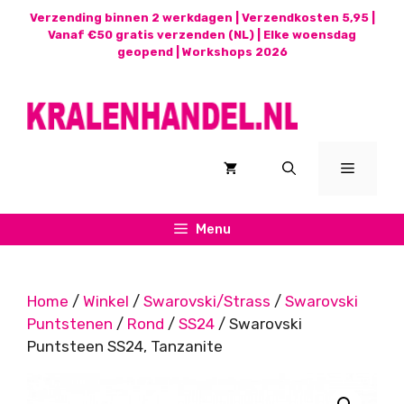
Ga
Verzending binnen 2 werkdagen | Verzendkosten 5,95 |
naar
Vanaf €50 gratis verzenden (NL) | Elke woensdag
geopend |
Workshops 2026
de
inhoud
Menu
Menu
Home
/
Winkel
/
Swarovski/Strass
/
Swarovski
Puntstenen
/
Rond
/
SS24
/ Swarovski
Puntsteen SS24, Tanzanite