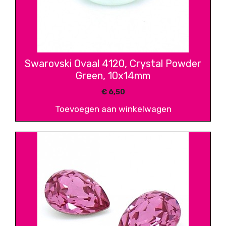
Swarovski Ovaal 4120, Crystal Powder
Green, 10x14mm
€
6,50
Toevoegen aan winkelwagen