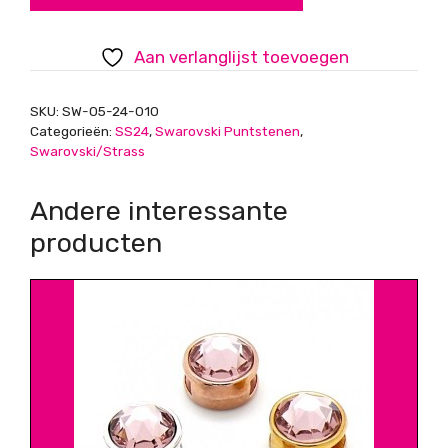
Tanzanite
aantal
Aan verlanglijst toevoegen
SKU:
SW-05-24-010
Categorieën:
SS24
,
Swarovski Puntstenen
,
Swarovski/Strass
Andere interessante
producten