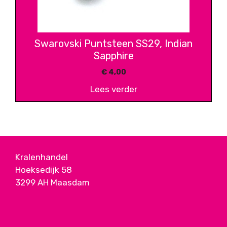
Swarovski Puntsteen SS29, Indian
Sapphire
€
4,00
Lees verder
Kralenhandel
Hoeksedijk 58
3299 AH Maasdam