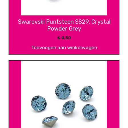
Swarovski Puntsteen SS29, Crystal
Powder Grey
€
4,50
Toevoegen aan winkelwagen