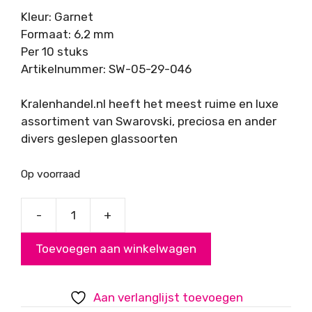
Kleur: Garnet
Formaat: 6,2 mm
Per 10 stuks
Artikelnummer: SW-05-29-046
Kralenhandel.nl heeft het meest ruime en luxe
assortiment van Swarovski, preciosa en ander
divers geslepen glassoorten
Op voorraad
-
+
Swarovski
Puntsteen
Toevoegen aan winkelwagen
SS29,
Garnet
aantal
Aan verlanglijst toevoegen