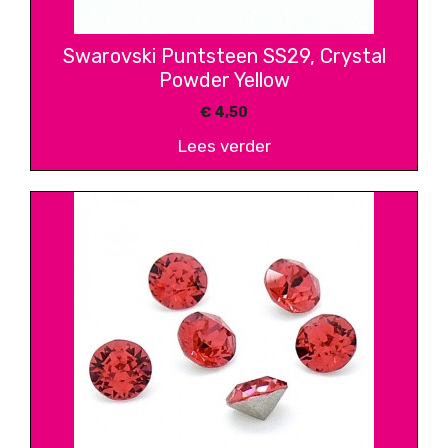
Swarovski Puntsteen SS29, Crystal
Powder Yellow
€
4,50
Lees verder