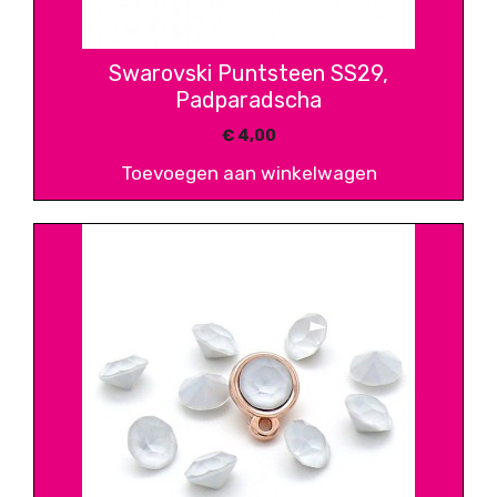
Swarovski Puntsteen SS29,
Padparadscha
€
4,00
Toevoegen aan winkelwagen