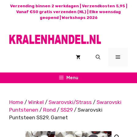
Ga
Verzending binnen 2 werkdagen | Verzendkosten 5,95 |
naar
Vanaf €50 gratis verzenden (NL) | Elke woensdag
geopend |
Workshops 2026
de
inhoud
Menu
Menu
Home
/
Winkel
/
Swarovski/Strass
/
Swarovski
Puntstenen
/
Rond
/
SS29
/ Swarovski
Puntsteen SS29, Garnet