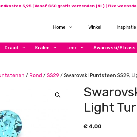
ndkosten 5,95 | Vanaf €50 gratis verzenden (NL) | Elke woensd
Home
Winkel
Inspiratie
Draad
Kralen
Leer
Swarovski/Strass
untstenen
/
Rond
/
SS29
/ Swarovski Puntsteen SS29, Li
Swarovsk
Light Tu
€
4,00