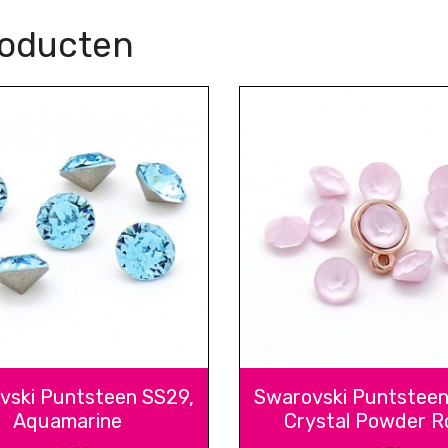
roducten
vski Puntsteen SS29,
Swarovski Puntsteen
Aquamarine
Crystal Powder R