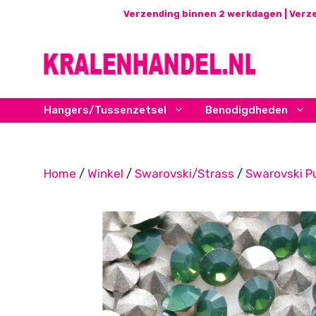
Ga
Verzending binnen 2 werkdagen | Verze
naar
de
inhoud
Hangers/Tussenzetsel
Benodigdheden
Home
/
Winkel
/
Swarovski/Strass
/
Swarovski P