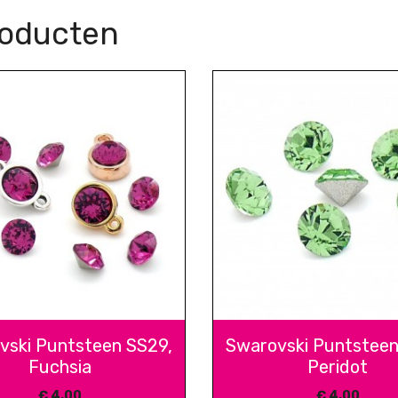
roducten
vski Puntsteen SS29,
Swarovski Puntsteen
Fuchsia
Peridot
€
4,00
€
4,00