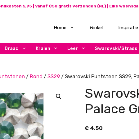
ndkosten 5,95 | Vanaf €50 gratis verzenden (NL) | Elke woensd
Home
Winkel
Inspiratie
Draad
Kralen
Leer
Swarovski/Strass
untstenen
/
Rond
/
SS29
/ Swarovski Puntsteen SS29, Pa
Swarovsk
Palace G
€
4,50