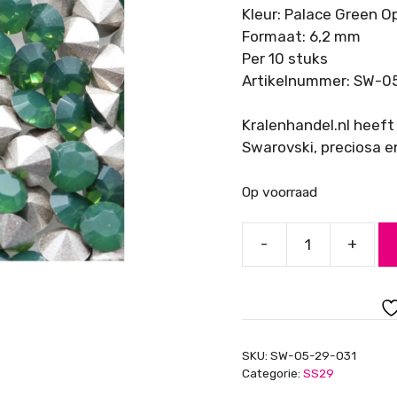
Kleur: Palace Green O
Formaat: 6,2 mm
Per 10 stuks
Artikelnummer: SW-0
Kralenhandel.nl heeft
Swarovski, preciosa e
Op voorraad
-
+
Swarovski
Puntsteen
SS29,
Palace
Green
SKU:
SW-05-29-031
Opal
Categorie:
SS29
aantal