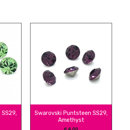
 SS29,
Swarovski Puntsteen SS29,
Amethyst
€
4,00