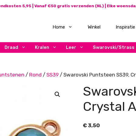
ndkosten 5,95 | Vanaf €50 gratis verzenden (NL) | Elke woensd
Home
Winkel
Inspiratie
Draad
Kralen
Leer
Swarovski/Strass
untstenen
/
Rond
/
SS39
/ Swarovski Puntsteen SS39, Cr
Swarovsk
Crystal 
€
3,50