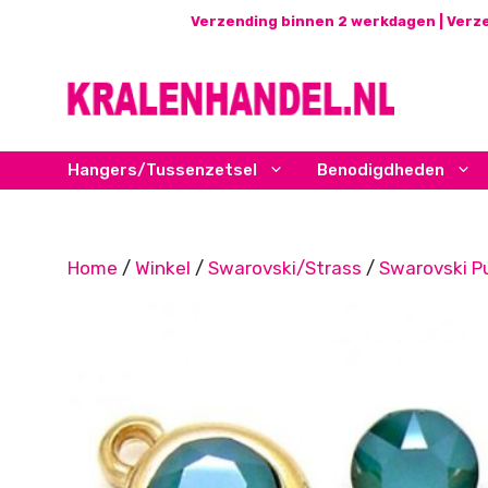
Ga
Verzending binnen 2 werkdagen | Verze
naar
de
inhoud
Hangers/Tussenzetsel
Benodigdheden
Home
/
Winkel
/
Swarovski/Strass
/
Swarovski P