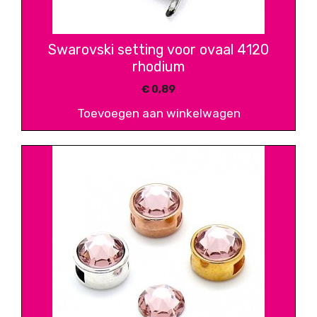
Swarovski setting voor ovaal 4120
rhodium
€
0,89
Toevoegen aan winkelwagen