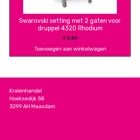
Swarovski setting met 2 gaten voor
druppel 4320 Rhodium
€
0,89
Toevoegen aan winkelwagen
Kralenhandel
Hoeksedijk 58
3299 AH Maasdam