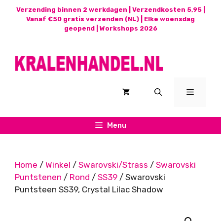
Ga
Verzending binnen 2 werkdagen | Verzendkosten 5,95 |
naar
Vanaf €50 gratis verzenden (NL) | Elke woensdag
geopend |
Workshops 2026
de
inhoud
Menu
Menu
Home
/
Winkel
/
Swarovski/Strass
/
Swarovski
Puntstenen
/
Rond
/
SS39
/ Swarovski
Puntsteen SS39, Crystal Lilac Shadow