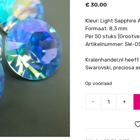
€
30,00
Kleur: Light Sapphire 
Formaat: 8,3 mm
Per 50 stuks (Grootve
Artikelnummer: SW-0
Kralenhandel.nl heeft
Swarovski, preciosa e
Op voorraad
-
+
Swarovski
Puntsteen
SS39
Grootverpakking,
Light