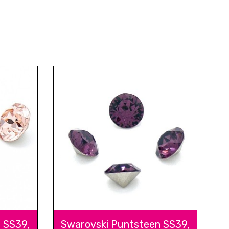
 SS39,
Swarovski Puntsteen SS39,