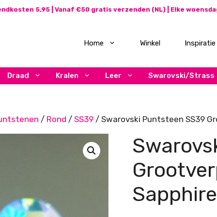
ndkosten 5,95 | Vanaf €50 gratis verzenden (NL) | Elke woensd
Home
Winkel
Inspiratie
Draad
Kralen
Leer
Swarovski/Strass
untstenen
/
Rond
/
SS39
/ Swarovski Puntsteen SS39 Gro
Swarovsk
Grootver
Sapphire