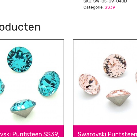
SKU:
SW-05-39-040B
Sapphire
Categorie:
SS39
AB
aantal
roducten
vski Puntsteen SS39,
Swarovski Puntsteen