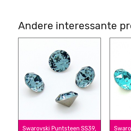
Andere interessante p
Swarovski Puntsteen SS39,
Swaro