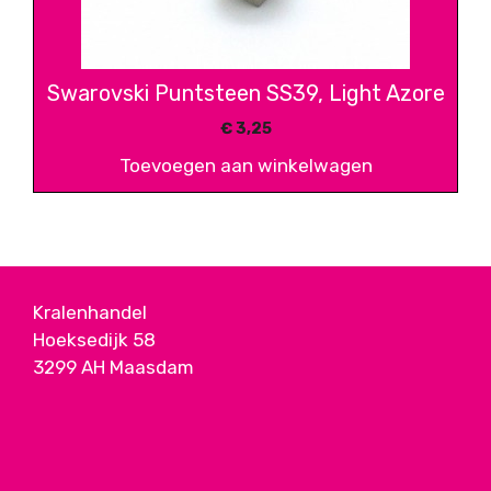
Swarovski Puntsteen SS39, Light Azore
€
3,25
Toevoegen aan winkelwagen
Kralenhandel
Hoeksedijk 58
3299 AH Maasdam