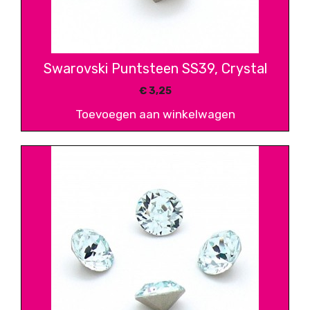
Swarovski Puntsteen SS39, Crystal
€
3,25
Toevoegen aan winkelwagen