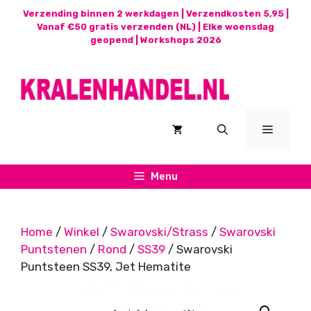
Ga
Verzending binnen 2 werkdagen | Verzendkosten 5,95 |
naar
Vanaf €50 gratis verzenden (NL) | Elke woensdag
geopend |
Workshops 2026
de
inhoud
Menu
Menu
Home
/
Winkel
/
Swarovski/Strass
/
Swarovski
Puntstenen
/
Rond
/
SS39
/ Swarovski
Puntsteen SS39, Jet Hematite