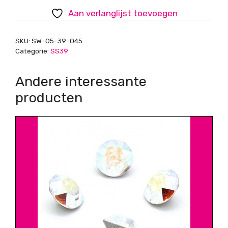
Hematite
Aan verlanglijst toevoegen
aantal
SKU:
SW-05-39-045
Categorie:
SS39
Andere interessante
producten