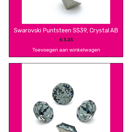
Swarovski Puntsteen SS39, Crystal AB
€
3,25
Toevoegen aan winkelwagen