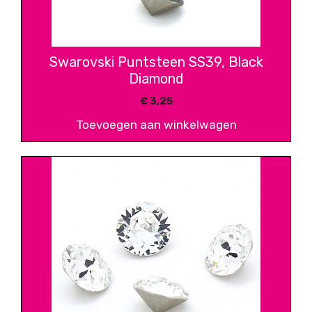
Swarovski Puntsteen SS39, Black
Diamond
€
3,25
Toevoegen aan winkelwagen