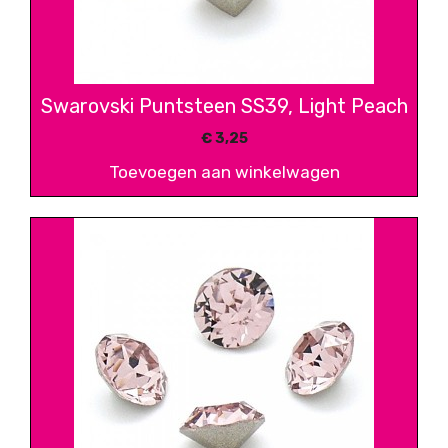
Swarovski Puntsteen SS39, Light Peach
€
3,25
Toevoegen aan winkelwagen