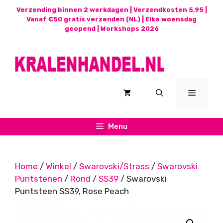
Ga
Verzending binnen 2 werkdagen | Verzendkosten 5,95 |
naar
Vanaf €50 gratis verzenden (NL) | Elke woensdag
geopend |
Workshops 2026
de
inhoud
Menu
Menu
Home
/
Winkel
/
Swarovski/Strass
/
Swarovski
Puntstenen
/
Rond
/
SS39
/ Swarovski
Puntsteen SS39, Rose Peach