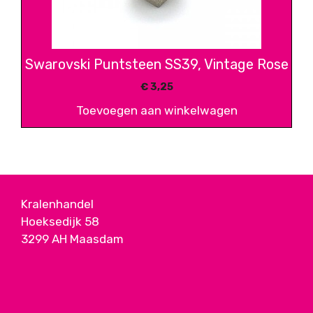
Swarovski Puntsteen SS39, Vintage Rose
€
3,25
Toevoegen aan winkelwagen
Kralenhandel
Hoeksedijk 58
3299 AH Maasdam