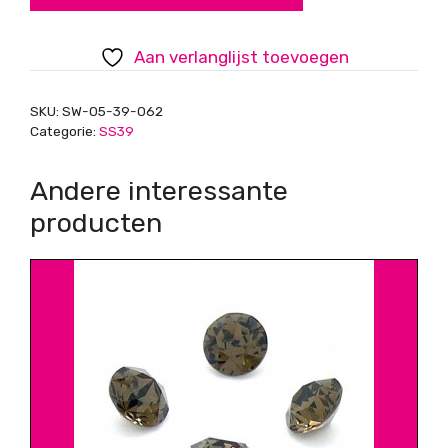
Rose
Peach
Aan verlanglijst toevoegen
aantal
SKU:
SW-05-39-062
Categorie:
SS39
Andere interessante
producten