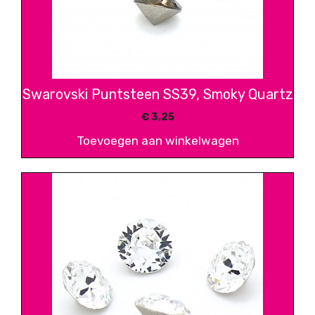
Swarovski Puntsteen SS39, Smoky Quartz
€
3,25
Toevoegen aan winkelwagen