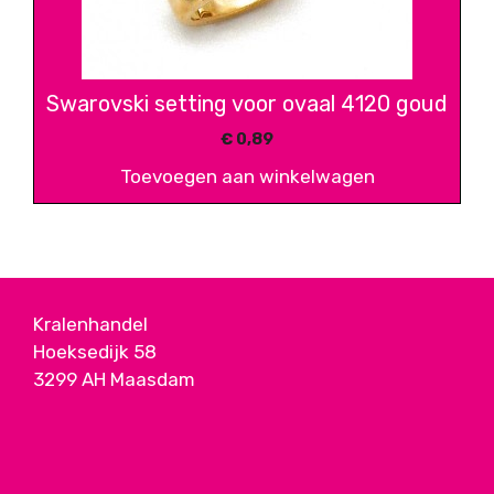
Swarovski setting voor ovaal 4120 goud
€
0,89
Toevoegen aan winkelwagen
Kralenhandel
Hoeksedijk 58
3299 AH Maasdam