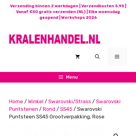
Ga
Verzending binnen 2 werkdagen | Verzendkosten 5,95 |
naar
Vanaf €50 gratis verzenden (NL) | Elke woensdag
geopend |
Workshops 2026
de
inhoud
Menu
Menu
Home
/
Winkel
/
Swarovski/Strass
/
Swarovski
Puntstenen
/
Rond
/
SS45
/ Swarovski
Puntsteen SS45 Grootverpakking, Rose