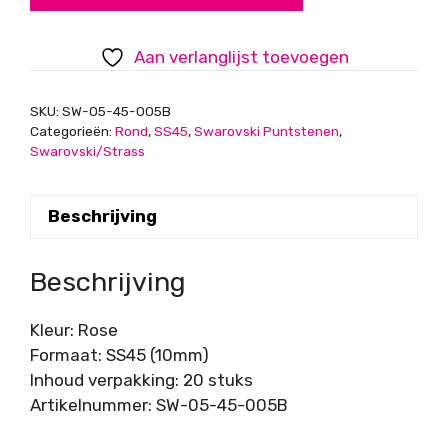
Grootverpakking,
Rose
Aan verlanglijst toevoegen
aantal
SKU:
SW-05-45-005B
Categorieën:
Rond
,
SS45
,
Swarovski Puntstenen
,
Swarovski/Strass
Beschrijving
Beschrijving
Kleur: Rose
Formaat: SS45 (10mm)
Inhoud verpakking: 20 stuks
Artikelnummer: SW-05-45-005B