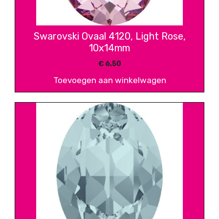
Swarovski Ovaal 4120, Light Rose,
10x14mm
€
6,50
Toevoegen aan winkelwagen