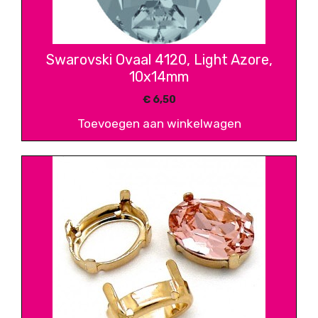
Swarovski Ovaal 4120, Light Azore,
10x14mm
€
6,50
Toevoegen aan winkelwagen