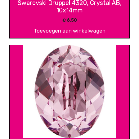
Swarovski Druppel 4320, Crystal AB,
10x14mm
€
6,50
Toevoegen aan winkelwagen