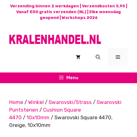
Ga
Verzending binnen 2 werkdagen | Verzendkosten 5,95 |
naar
Vanaf €50 gratis verzenden (NL) | Elke woensdag
geopend |
Workshops 2026
de
inhoud
Menu
Menu
Home
/
Winkel
/
Swarovski/Strass
/
Swarovski
Puntstenen
/
Cushion Square
4470
/
10x10mm
/ Swarovski Square 4470,
Greige, 10x10mm