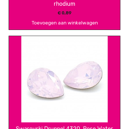
rhodium
€
0,89
Toevoegen aan winkelwagen
Swarovski Druppel 4320, Rose Water