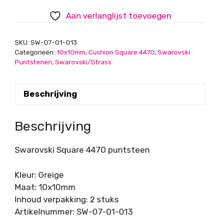
10x10mm
Aan verlanglijst toevoegen
aantal
SKU:
SW-07-01-013
Categorieën:
10x10mm
,
Cushion Square 4470
,
Swarovski
Puntstenen
,
Swarovski/Strass
Beschrijving
Beschrijving
Swarovski Square 4470 puntsteen
Kleur: Greige
Maat: 10x10mm
Inhoud verpakking: 2 stuks
Artikelnummer: SW-07-01-013