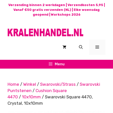
Ga
Verzending binnen 2 werkdagen | Verzendkosten 5,95 |
naar
Vanaf €50 gratis verzenden (NL) | Elke woensdag
geopend |
Workshops 2026
de
inhoud
Menu
Menu
Home
/
Winkel
/
Swarovski/Strass
/
Swarovski
Puntstenen
/
Cushion Square
4470
/
10x10mm
/ Swarovski Square 4470,
Crystal, 10x10mm