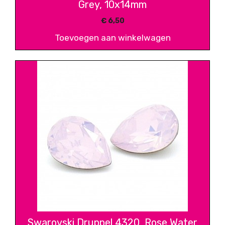
Grey, 10x14mm
€
6,50
Toevoegen aan winkelwagen
Swarovski Druppel 4320, Rose Water