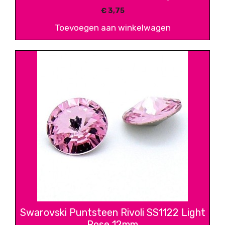
€
3,75
Toevoegen aan winkelwagen
Swarovski Puntsteen Rivoli SS1122 Light
Rose 12mm