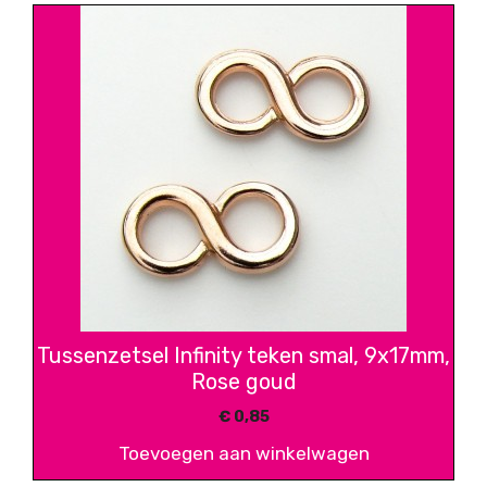
Tussenzetsel Infinity teken smal, 9x17mm,
Rose goud
€
0,85
Toevoegen aan winkelwagen