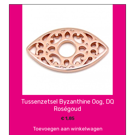
Tussenzetsel Byzanthine Oog, DQ
Roségoud
€
1,85
Toevoegen aan winkelwagen