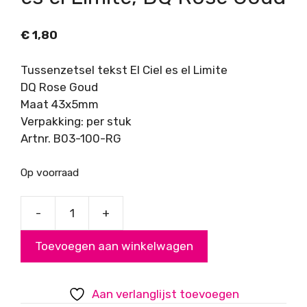
€
1,80
Tussenzetsel tekst El Ciel es el Limite
DQ Rose Goud
Maat 43x5mm
Verpakking: per stuk
Artnr. B03-100-RG
Op voorraad
-
+
Tussenzetsel
tekst
Toevoegen aan winkelwagen
El
Cielo
es
Aan verlanglijst toevoegen
el