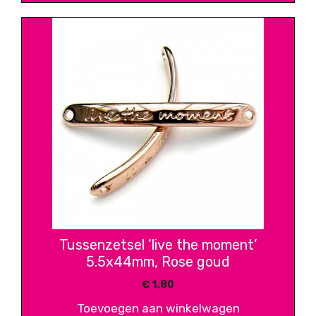
Tussenzetsel ‘live the moment’
5.5x44mm, Rose goud
€
1,80
Toevoegen aan winkelwagen