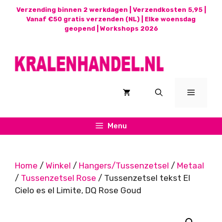
Ga
Verzending binnen 2 werkdagen | Verzendkosten 5,95 |
naar
Vanaf €50 gratis verzenden (NL) | Elke woensdag
geopend |
Workshops 2026
de
inhoud
Menu
Menu
Home
/
Winkel
/
Hangers/Tussenzetsel
/
Metaal
/
Tussenzetsel Rose
/ Tussenzetsel tekst El
Cielo es el Limite, DQ Rose Goud