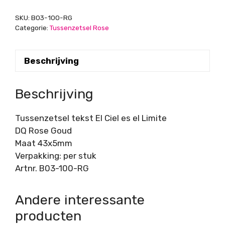
Limite,
SKU:
B03-100-RG
DQ
Categorie:
Tussenzetsel Rose
Rose
Goud
Beschrijving
aantal
Beschrijving
Tussenzetsel tekst El Ciel es el Limite
DQ Rose Goud
Maat 43x5mm
Verpakking: per stuk
Artnr. B03-100-RG
Andere interessante
producten