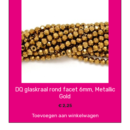
DQ glaskraal rond facet 6mm, Metallic
Gold
€
2,25
Toevoegen aan winkelwagen