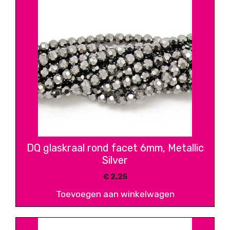
DQ glaskraal rond facet 6mm, Metallic
Silver
€
2,25
Toevoegen aan winkelwagen