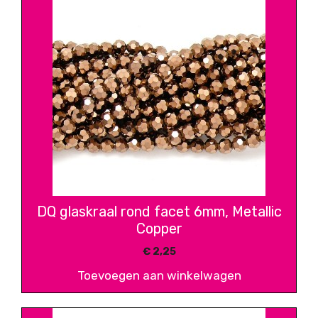
DQ glaskraal rond facet 6mm, Metallic
Copper
€
2,25
Toevoegen aan winkelwagen