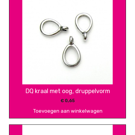
DQ kraal met oog, druppelvorm
€
0,65
Toevoegen aan winkelwagen