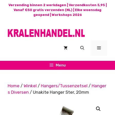
Ga
Verzending binnen 2 werkdagen | Verzendkosten 5,95 |
naar
Vanaf €50 gratis verzenden (NL) | Elke woensdag
geopend |
Workshops 2026
de
inhoud
Menu
Menu
Home
/
Winkel
/
Hangers/Tussenzetsel
/
Hanger
s Diversen
/ Unakite Hanger Ster, 20mm