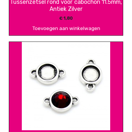
Tussenzetsel rond voor cabochon 11.5mm,
Antiek Zilver
€
1,80
Toevoegen aan winkelwagen