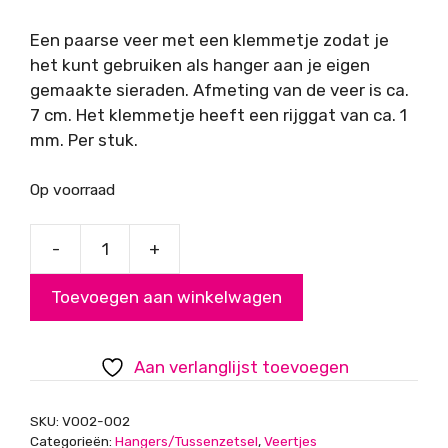
Een paarse veer met een klemmetje zodat je
het kunt gebruiken als hanger aan je eigen
gemaakte sieraden. Afmeting van de veer is ca.
7 cm. Het klemmetje heeft een rijggat van ca. 1
mm. Per stuk.
Op voorraad
-
+
Veer
paars
Toevoegen aan winkelwagen
met
klemmetje
aantal
Aan verlanglijst toevoegen
SKU:
V002-002
Categorieën:
Hangers/Tussenzetsel
,
Veertjes