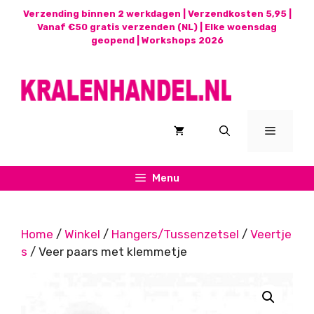
Ga
Verzending binnen 2 werkdagen | Verzendkosten 5,95 |
naar
Vanaf €50 gratis verzenden (NL) | Elke woensdag
geopend |
Workshops 2026
de
inhoud
Menu
Menu
Home
/
Winkel
/
Hangers/Tussenzetsel
/
Veertje
s
/ Veer paars met klemmetje